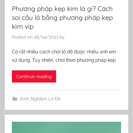
Phương pháp kẹp kìm là gì? Cách
soi cầu lô bằng phương pháp kẹp
kìm vip
Posted on
28/04/2021
by
Có rất nhiều cách chơi lô đề được nhiều anh em
sử dụng. Tuy nhiên, chơi theo phương pháp kẹp
Continue reading
Kinh Nghiệm Lô Đề