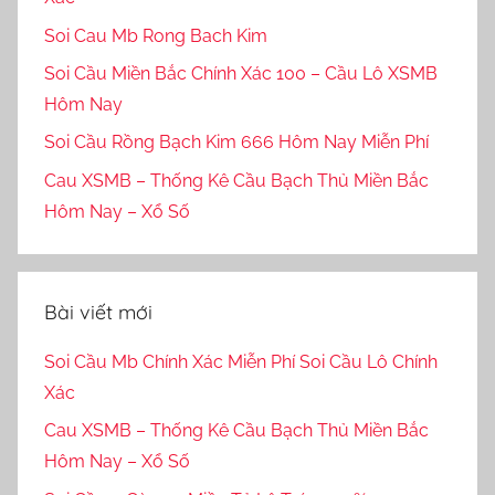
Soi Cau Mb Rong Bach Kim
Soi Cầu Miền Bắc Chính Xác 100 – Cầu Lô XSMB
Hôm Nay
Soi Cầu Rồng Bạch Kim 666 Hôm Nay Miễn Phí
Cau XSMB – Thống Kê Cầu Bạch Thủ Miền Bắc
Hôm Nay – Xổ Số
Bài viết mới
Soi Cầu Mb Chính Xác Miễn Phí Soi Cầu Lô Chính
Xác
Cau XSMB – Thống Kê Cầu Bạch Thủ Miền Bắc
Hôm Nay – Xổ Số