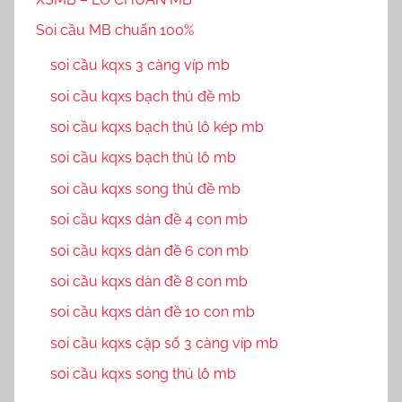
Soi cầu MB chuẩn 100%
soi cầu kqxs 3 càng víp mb
soi cầu kqxs bạch thủ đề mb
soi cầu kqxs bạch thủ lô kép mb
soi cầu kqxs bạch thủ lô mb
soi cầu kqxs song thủ đề mb
soi cầu kqxs dàn đề 4 con mb
soi cầu kqxs dàn đề 6 con mb
soi cầu kqxs dàn đề 8 con mb
soi cầu kqxs dàn đề 10 con mb
soi cầu kqxs cặp số 3 càng víp mb
soi cầu kqxs song thủ lô mb