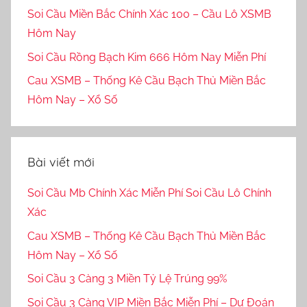
Soi Cầu Miền Bắc Chính Xác 100 – Cầu Lô XSMB
Hôm Nay
Soi Cầu Rồng Bạch Kim 666 Hôm Nay Miễn Phí
Cau XSMB – Thống Kê Cầu Bạch Thủ Miền Bắc
Hôm Nay – Xổ Số
Bài viết mới
Soi Cầu Mb Chính Xác Miễn Phí Soi Cầu Lô Chính
Xác
Cau XSMB – Thống Kê Cầu Bạch Thủ Miền Bắc
Hôm Nay – Xổ Số
Soi Cầu 3 Càng 3 Miền Tỷ Lệ Trúng 99%
Soi Cầu 3 Càng VIP Miền Bắc Miễn Phí – Dự Đoán