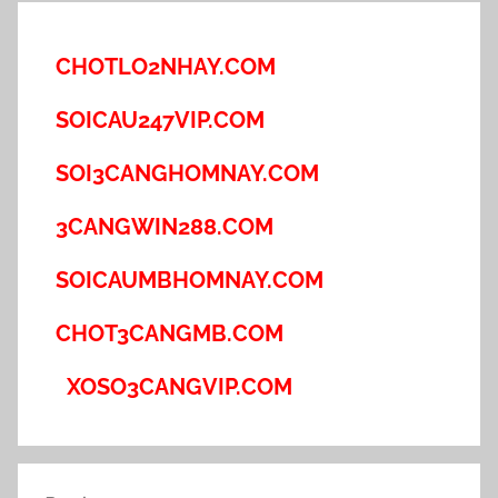
CHOTLO2NHAY.COM
SOICAU247VIP.COM
SOI3CANGHOMNAY.COM
3CANGWIN288.COM
SOICAUMBHOMNAY.COM
CHOT3CANGMB.COM
XOSO3CANGVIP.COM