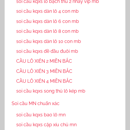
soi cầu kqxs lô bạch thủ 2 nháy víp mb
soi cầu kqxs dàn lô 4 con mb
soi cầu kqxs dàn lô 6 con mb
soi cầu kqxs dàn lô 8 con mb
soi cầu kqxs dàn lô 10 con mb
soi cầu kqxs đề đầu đuôi mb
CẦU LÔ XIÊN 2 MIỀN BẮC
CẦU LÔ XIÊN 3 MIỀN BẮC
CẦU LÔ XIÊN 4 MIỀN BẮC
soi cầu kqxs song thủ lô kép mb
Soi cầu MN chuẩn xác
soi cầu kqxs bao lô mn
soi cầu kqxs cặp xíu chủ mn