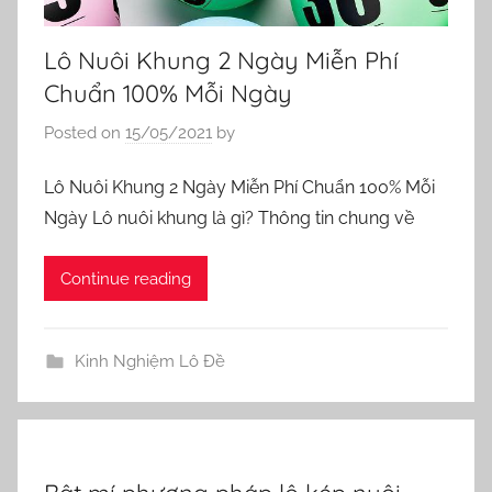
Lô Nuôi Khung 2 Ngày Miễn Phí
Chuẩn 100% Mỗi Ngày
Posted on
15/05/2021
by
Lô Nuôi Khung 2 Ngày Miễn Phí Chuẩn 100% Mỗi
Ngày Lô nuôi khung là gì? Thông tin chung về
Continue reading
Kinh Nghiệm Lô Đề