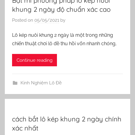
Bật mí phương pháp lô kép nuôi
khung 2 ngày độ chuẩn xác cao
Posted on
05/05/2021
by
Lô kép nuôi khung 2 ngày là một trong những
chiến thuật chơi lô đề thu hồi vốn nhanh chóng,
Continue reading
Kinh Nghiệm Lô Đề
cách bắt lô kép khung 2 ngày chính
xác nhất