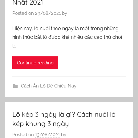
Nhất 2021
Posted on
29/08/2021
by
Hiện nay, lô nuôi theo ngày là một trong những
hình thức bắt lô được khá nhiều các cao thủ chơi
lô
Continue reading
Cách Ăn Lô Đề Chiều Nay
Lô kép 3 ngày là gì? Cách nuôi lô
kép khung 3 ngày
Posted on
13/08/2021
by