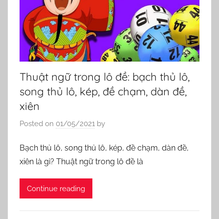
Thuật ngữ trong lô đề: bạch thủ lô,
song thủ lô, kép, đề chạm, dàn đề,
xiên
Posted on
01/05/2021
by
Bạch thủ lô, song thủ lô, kép, đề chạm, dàn đề,
xiên là gì? Thuật ngữ trong lô đề là
Continue reading