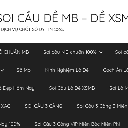
SOI CẦU ĐỀ MB – ĐỀ X
ỊCH VỤ CHỐT SỐ UY TÍN 100%
LÔ CHUẨN MB
Soi cầu MB chuẩn 100%
Soi c
Sổ Mơ
Kinh Nghiệm Lô Đề
Cách Ăn L
ô Đẹp Hôm Nay
Soi Cầu Lô Đề XSMB
Soi Lô 
H XÁC
SOI CẦU 3 CÀNG
Soi Cầu 3 Càng 3 Miền
Nay 100%
Soi Cầu 3 Càng VIP Miền Bắc Miễn Phí