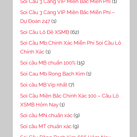
Soi Cầu 3 Càng VIP Miền Bắc Miễn Phí
(1)
Soi Cầu 3 Càng VIP Miền Bắc Miễn Phí –
Dự Đoán 247
(1)
Soi Cầu Lô Đề XSMB
(62)
Soi Cầu Mb Chính Xác Miễn Phí Soi Cầu Lô
Chính Xác
(1)
Soi cầu MB chuẩn 100%
(15)
Soi Cau Mb Rong Bach Kim
(1)
Soi cầu MB Víp nhất
(7)
Soi Cầu Miền Bắc Chính Xác 100 – Cầu Lô
XSMB Hôm Nay
(1)
Soi cầu MN chuẩn xác
(9)
Soi cầu MT chuẩn xác
(9)