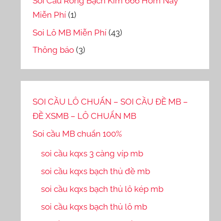
Soi Cầu Rồng Bạch Kim 666 Hôm Nay
Miễn Phí
(1)
Soi Lô MB Miễn Phí
(43)
Thông báo
(3)
SOI CẦU LÔ CHUẨN – SOI CẦU ĐỀ MB –
ĐỀ XSMB – LÔ CHUẨN MB
Soi cầu MB chuẩn 100%
soi cầu kqxs 3 càng víp mb
soi cầu kqxs bạch thủ đề mb
soi cầu kqxs bạch thủ lô kép mb
soi cầu kqxs bạch thủ lô mb