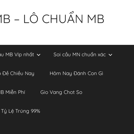
SMB – LÔ CHUẨN MB
ầu MB Víp nhất
Soi cầu MN chuẩn xác
ô Đề Chiều Nay
Hôm Nay Đánh Con Gì
MB Miễn Phí
Gio Vang Chot So
 Tỷ Lệ Trúng 99%