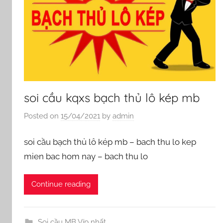
soi cầu kqxs bạch thủ lô kép mb
Posted on
15/04/2021
by
admin
soi cầu bạch thủ lô kép mb – bach thu lo kep
mien bac hom nay – bach thu lo
Continue reading
Soi cầu MB Víp nhất