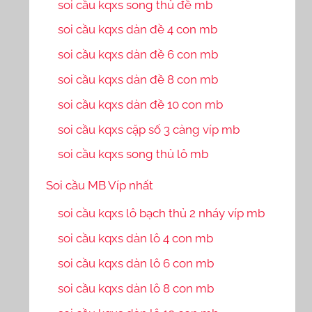
soi cầu kqxs song thủ đề mb
soi cầu kqxs dàn đề 4 con mb
soi cầu kqxs dàn đề 6 con mb
soi cầu kqxs dàn đề 8 con mb
soi cầu kqxs dàn đề 10 con mb
soi cầu kqxs cặp số 3 càng víp mb
soi cầu kqxs song thủ lô mb
Soi cầu MB Víp nhất
soi cầu kqxs lô bạch thủ 2 nháy víp mb
soi cầu kqxs dàn lô 4 con mb
soi cầu kqxs dàn lô 6 con mb
soi cầu kqxs dàn lô 8 con mb