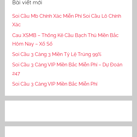
Bài viết mới
Soi Cầu Mb Chính Xác Miễn Phí Soi Cầu Lô Chính
Xác
Cau XSMB – Thống Kê Cầu Bạch Thủ Miền Bắc
Hôm Nay – Xổ Số
Soi Cầu 3 Càng 3 Miền Tỷ Lệ Trúng 99%
Soi Cầu 3 Càng VIP Miền Bắc Miễn Phí – Dự Đoán
247
Soi Cầu 3 Càng VIP Miền Bắc Miễn Phí