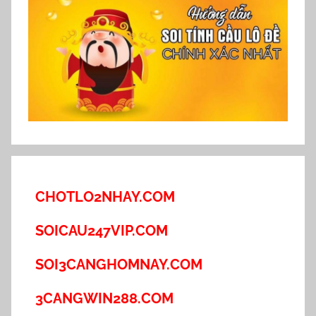
CHOTLO2NHAY.COM
SOICAU247VIP.COM
SOI3CANGHOMNAY.COM
3CANGWIN288.COM