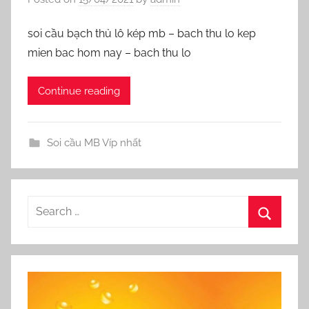
soi cầu bạch thủ lô kép mb – bach thu lo kep
mien bac hom nay – bach thu lo
Continue reading
Soi cầu MB Víp nhất