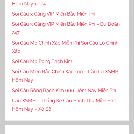
Hôm Nay 100%
Soi Cầu 3 Càng VIP Miền Bắc Miễn Phí
Soi Cầu 3 Càng VIP Miền Bắc Miễn Phí – Dự Đoán
247
Soi Cầu Mb Chính Xác Miễn Phí Soi Cầu Lô Chính
Xác
Soi Cau Mb Rong Bach Kim
Soi Cầu Miền Bắc Chính Xác 100 – Cầu Lô XSMB
Hôm Nay
Soi Cầu Rồng Bạch Kim 666 Hôm Nay Miễn Phí
Cau XSMB – Thống Kê Cầu Bạch Thủ Miền Bắc
Hôm Nay – Xổ Số