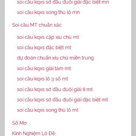
soi cầu kqxs sớ đầu đuôi giải đặc biệt mn
soi cầu kqxs song thủ lô mn
Soi cầu MT chuẩn xác
soi cầu kqxs cặp xíu chủ mt
soi cầu kqxs đặc biệt mt
dự đoán chuẩn xíu chủ miền trung
soi cầu kqxs giải tám mt
soi cầu kqxs lô 3 số mt
soi cầu kqxs sớ đầu đuôi giải 8 mt
soi cầu kqxs sớ đầu đuôi giải đặc biệt mt
soi cầu kqxs song thủ lô mt
Sổ Mơ
Kinh Nghiệm Lô Đề