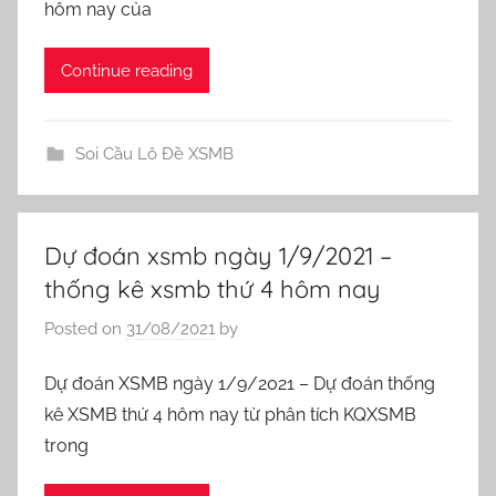
hôm nay của
Continue reading
Soi Cầu Lô Đề XSMB
Dự đoán xsmb ngày 1/9/2021 –
thống kê xsmb thứ 4 hôm nay
Posted on
31/08/2021
by
Dự đoán XSMB ngày 1/9/2021 – Dự đoán thống
kê XSMB thứ 4 hôm nay từ phân tích KQXSMB
trong