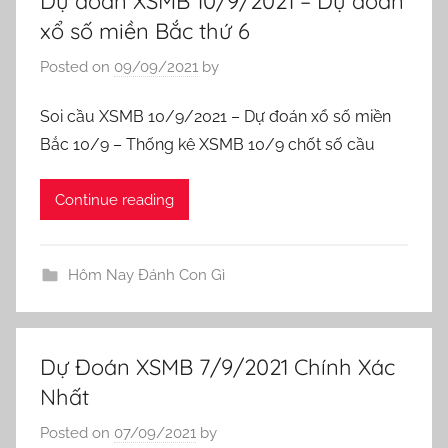
Dự đoán XSMB 10/9/2021 – Dự đoán
xổ số miền Bắc thứ 6
Posted on
09/09/2021
by
Soi cầu XSMB 10/9/2021 – Dự đoán xổ số miền
Bắc 10/9 – Thống kê XSMB 10/9 chốt số cầu
Continue reading
Hôm Nay Đánh Con Gì
Dự Đoán XSMB 7/9/2021 Chính Xác
Nhất
Posted on
07/09/2021
by