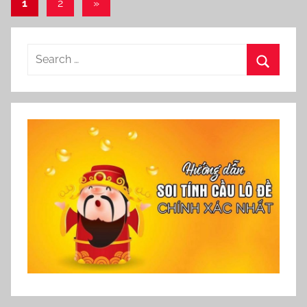
Phân
Next
1
2
»
Posts
trang
bài
viết