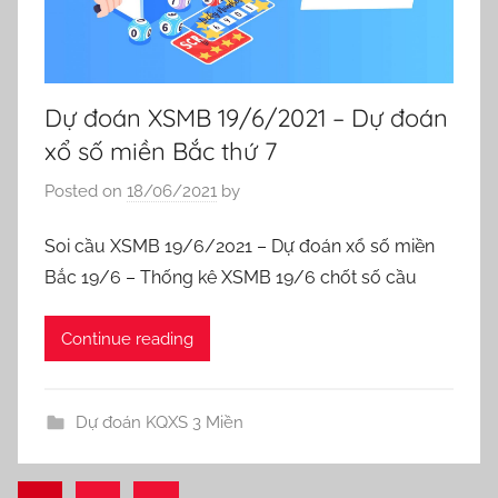
Dự đoán XSMB 19/6/2021 – Dự đoán
xổ số miền Bắc thứ 7
Posted on
18/06/2021
by
Soi cầu XSMB 19/6/2021 – Dự đoán xổ số miền
Bắc 19/6 – Thống kê XSMB 19/6 chốt số cầu
Continue reading
Dự đoán KQXS 3 Miền