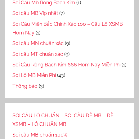
Soi Cau Mb Rong Bach Kim
(1)
Soi cầu MB Víp nhất
(7)
Soi Cầu Miền Bắc Chính Xác 100 – Cầu Lô XSMB
Hôm Nay
(1)
Soi cầu MN chuẩn xác
(9)
Soi cầu MT chuẩn xác
(9)
Soi Cầu Rồng Bạch Kim 666 Hôm Nay Miễn Phí
(1)
Soi Lô MB Miễn Phí
(43)
Thông báo
(3)
SOI CẦU LÔ CHUẨN – SOI CẦU ĐỀ MB – ĐỀ
XSMB – LÔ CHUẨN MB
Soi cầu MB chuẩn 100%