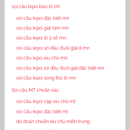
soi cầu kqxs bao lô mt
soi cầu kqxs đặc biệt mn
soi cầu kqxs giải tám mn
soi cầu kqxs lô 3 số mn
soi cầu kqxs sớ đầu đuôi giải 8 mn
soi cầu kqxs xíu chủ mn
soi cầu kqxs sớ đầu đuôi giải đặc biệt mn
soi cầu kqxs song thủ lô mn
Soi cầu MT chuẩn xác
soi cầu kqxs cặp xíu chủ mt
soi cầu kqxs đặc biệt mt
dự đoán chuẩn xíu chủ miền trung