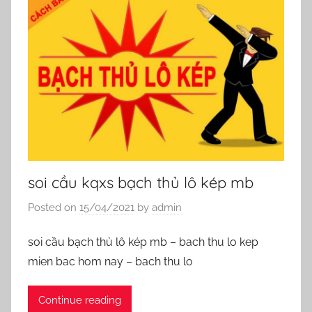
soi cầu kqxs bạch thủ lô kép mb
Posted on
15/04/2021
by
admin
soi cầu bạch thủ lô kép mb – bach thu lo kep
mien bac hom nay – bach thu lo
Continue reading