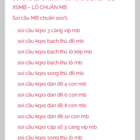
XSMB – LÔ CHUẨN MB
Soi cầu MB chuẩn 100%
soi cầu kqxs 3 càng víp mb
soi cầu kqxs bạch thủ đề mb
soi cầu kqxs bạch thủ lô kép mb
soi cầu kqxs bạch thủ lô mb
soi cầu kqxs song thủ đề mb
soi cầu kqxs dàn đề 4 con mb
soi cầu kqxs dàn đề 6 con mb
soi cầu kqxs dàn đề 8 con mb
soi cầu kqxs dàn đề 10 con mb
soi cầu kqxs cặp số 3 càng víp mb
soi cầu kqxs song thủ lô mb