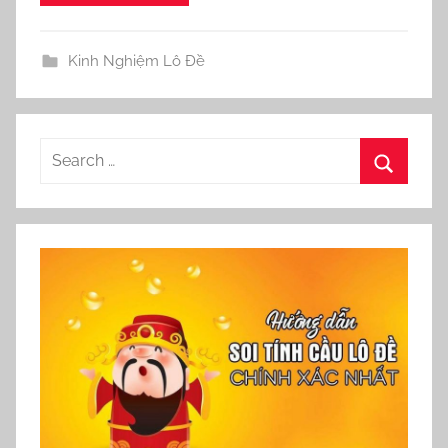
Kinh Nghiệm Lô Đề