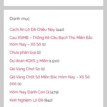
Danh mục
Cách Ăn Lô Đề Chiều Nay
(442)
Cau XSMB – Thống Kê Cầu Bạch Thủ Miền Bắc
Hôm Nay – Xổ Số
(1)
Chưa phân loại
(2)
Dự đoán KQXS 3 Miền
(1.510)
Gio Vang Chot So
(1)
Giờ Vàng Chốt Số Miền Bắc Hôm Nay – Xổ Số
666
(1)
Hôm Nay Đánh Con Gì
(479)
Kinh Nghiệm Lô Đề
(842)