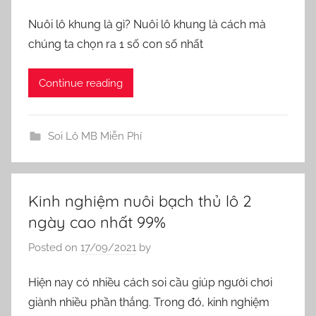
Nuôi lô khung là gì? Nuôi lô khung là cách mà
chúng ta chọn ra 1 số con số nhất
Continue reading
Soi Lô MB Miễn Phí
Kinh nghiệm nuôi bạch thủ lô 2
ngày cao nhất 99%
Posted on
17/09/2021
by
Hiện nay có nhiều cách soi cầu giúp người chơi
giành nhiều phần thắng. Trong đó, kinh nghiệm