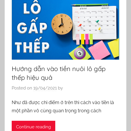
Hướng dẫn vào tiền nuôi lô gấp
thếp hiệu quả
Posted on
19/04/2021
by
Như đã được chỉ điểm ở trên thì cách vào tiền là
một phần vô cùng quan trọng trong cách
Continue reading