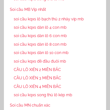
Soi cầu MB Víp nhất
soi cầu kqxs lô bạch thủ 2 nháy víp mb
soi cầu kqxs dàn lô 4 con mb
soi cầu kqxs dàn lô 6 con mb
soi cầu kqxs dàn lô 8 con mb
soi cầu kqxs dàn lô 10 con mb
soi cầu kqxs đề đầu đuôi mb
CẦU LÔ XIÊN 2 MIỀN BẮC
CẦU LÔ XIÊN 3 MIỀN BẮC
CẦU LÔ XIÊN 4 MIỀN BẮC
soi cầu kqxs song thủ lô kép mb
Soi cầu MN chuẩn xác