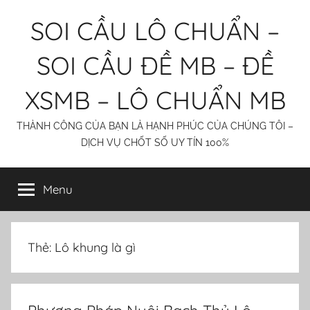
Skip
SOI CẦU LÔ CHUẨN –
to
content
SOI CẦU ĐỀ MB – ĐỀ
XSMB – LÔ CHUẨN MB
THÀNH CÔNG CỦA BẠN LÀ HẠNH PHÚC CỦA CHÚNG TÔI –
DỊCH VỤ CHỐT SỐ UY TÍN 100%
Menu
Thẻ:
Lô khung là gì