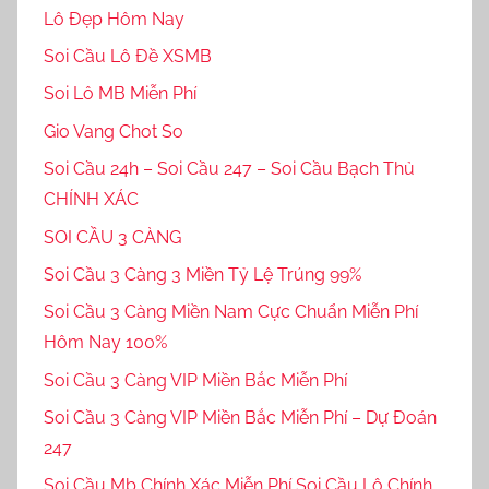
Lô Đẹp Hôm Nay
Soi Cầu Lô Đề XSMB
Soi Lô MB Miễn Phí
Gio Vang Chot So
Soi Cầu 24h – Soi Cầu 247 – Soi Cầu Bạch Thủ
CHÍNH XÁC
SOI CẦU 3 CÀNG
Soi Cầu 3 Càng 3 Miền Tỷ Lệ Trúng 99%
Soi Cầu 3 Càng Miền Nam Cực Chuẩn Miễn Phí
Hôm Nay 100%
Soi Cầu 3 Càng VIP Miền Bắc Miễn Phí
Soi Cầu 3 Càng VIP Miền Bắc Miễn Phí – Dự Đoán
247
Soi Cầu Mb Chính Xác Miễn Phí Soi Cầu Lô Chính