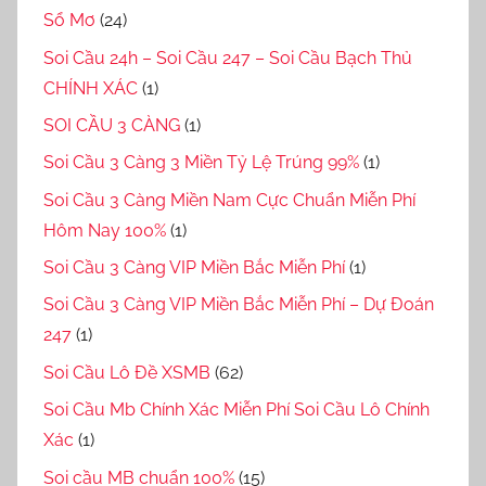
Sổ Mơ
(24)
Soi Cầu 24h – Soi Cầu 247 – Soi Cầu Bạch Thủ
CHÍNH XÁC
(1)
SOI CẦU 3 CÀNG
(1)
Soi Cầu 3 Càng 3 Miền Tỷ Lệ Trúng 99%
(1)
Soi Cầu 3 Càng Miền Nam Cực Chuẩn Miễn Phí
Hôm Nay 100%
(1)
Soi Cầu 3 Càng VIP Miền Bắc Miễn Phí
(1)
Soi Cầu 3 Càng VIP Miền Bắc Miễn Phí – Dự Đoán
247
(1)
Soi Cầu Lô Đề XSMB
(62)
Soi Cầu Mb Chính Xác Miễn Phí Soi Cầu Lô Chính
Xác
(1)
Soi cầu MB chuẩn 100%
(15)