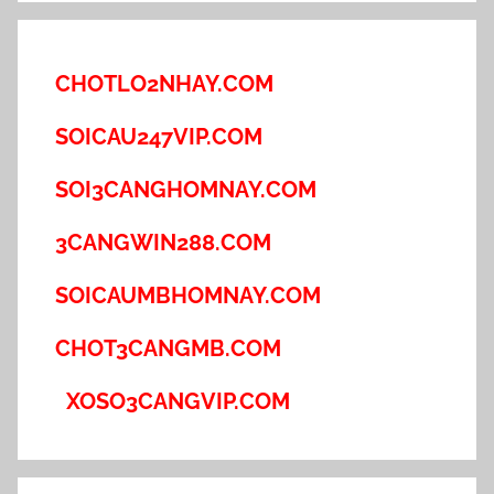
CHOTLO2NHAY.COM
SOICAU247VIP.COM
SOI3CANGHOMNAY.COM
3CANGWIN288.COM
SOICAUMBHOMNAY.COM
CHOT3CANGMB.COM
XOSO3CANGVIP.COM