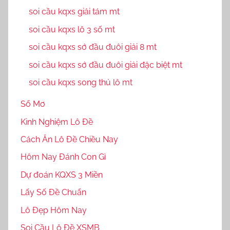
soi cầu kqxs giải tám mt
soi cầu kqxs lô 3 số mt
soi cầu kqxs sớ đầu đuôi giải 8 mt
soi cầu kqxs sớ đầu đuôi giải đặc biệt mt
soi cầu kqxs song thủ lô mt
Sổ Mơ
Kinh Nghiệm Lô Đề
Cách Ăn Lô Đề Chiều Nay
Hôm Nay Đánh Con Gì
Dự đoán KQXS 3 Miền
Lấy Số Đề Chuẩn
Lô Đẹp Hôm Nay
Soi Cầu Lô Đề XSMB