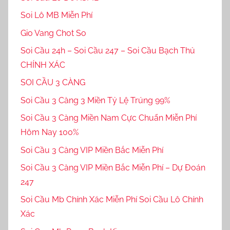
Soi Lô MB Miễn Phí
Gio Vang Chot So
Soi Cầu 24h – Soi Cầu 247 – Soi Cầu Bạch Thủ
CHÍNH XÁC
SOI CẦU 3 CÀNG
Soi Cầu 3 Càng 3 Miền Tỷ Lệ Trúng 99%
Soi Cầu 3 Càng Miền Nam Cực Chuẩn Miễn Phí
Hôm Nay 100%
Soi Cầu 3 Càng VIP Miền Bắc Miễn Phí
Soi Cầu 3 Càng VIP Miền Bắc Miễn Phí – Dự Đoán
247
Soi Cầu Mb Chính Xác Miễn Phí Soi Cầu Lô Chính
Xác