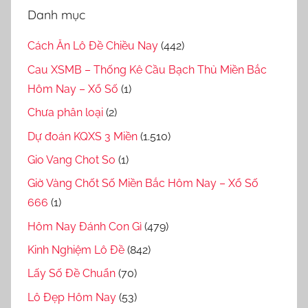
Danh mục
Cách Ăn Lô Đề Chiều Nay
(442)
Cau XSMB – Thống Kê Cầu Bạch Thủ Miền Bắc
Hôm Nay – Xổ Số
(1)
Chưa phân loại
(2)
Dự đoán KQXS 3 Miền
(1.510)
Gio Vang Chot So
(1)
Giờ Vàng Chốt Số Miền Bắc Hôm Nay – Xổ Số
666
(1)
Hôm Nay Đánh Con Gì
(479)
Kinh Nghiệm Lô Đề
(842)
Lấy Số Đề Chuẩn
(70)
Lô Đẹp Hôm Nay
(53)