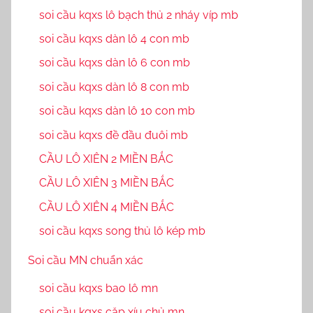
soi cầu kqxs lô bạch thủ 2 nháy víp mb
soi cầu kqxs dàn lô 4 con mb
soi cầu kqxs dàn lô 6 con mb
soi cầu kqxs dàn lô 8 con mb
soi cầu kqxs dàn lô 10 con mb
soi cầu kqxs đề đầu đuôi mb
CẦU LÔ XIÊN 2 MIỀN BẮC
CẦU LÔ XIÊN 3 MIỀN BẮC
CẦU LÔ XIÊN 4 MIỀN BẮC
soi cầu kqxs song thủ lô kép mb
Soi cầu MN chuẩn xác
soi cầu kqxs bao lô mn
soi cầu kqxs cặp xíu chủ mn