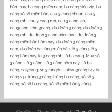
WordPress Theme: Donovan by
ThemeZee
.