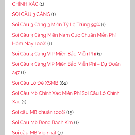
CHÍNH XÁC
(1)
SOI CẦU 3 CÀNG
(1)
Soi Cầu 3 Càng 3 Miền Tỷ Lệ Trúng 99%
(1)
Soi Cầu 3 Càng Miền Nam Cực Chuẩn Miễn Phí
Hôm Nay 100%
(1)
Soi Cầu 3 Càng VIP Miền Bắc Miễn Phí
(1)
Soi Cầu 3 Càng VIP Miền Bắc Miễn Phí – Dự Đoán
247
(1)
Soi Cầu Lô Đề XSMB
(62)
Soi Cầu Mb Chính Xác Miễn Phí Soi Cầu Lô Chính
Xác
(1)
Soi cầu MB chuẩn 100%
(15)
Soi Cau Mb Rong Bach Kim
(1)
Soi cầu MB Víp nhất
(7)