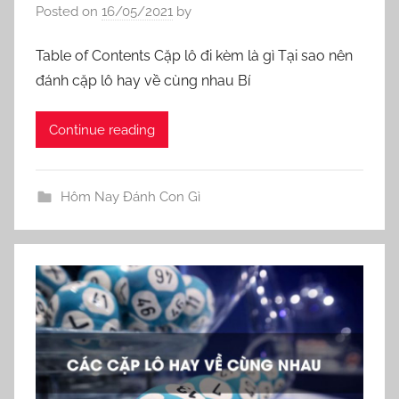
Posted on
16/05/2021
by
Table of Contents Cặp lô đi kèm là gì Tại sao nên
đánh cặp lô hay về cùng nhau Bí
Continue reading
Hôm Nay Đánh Con Gì