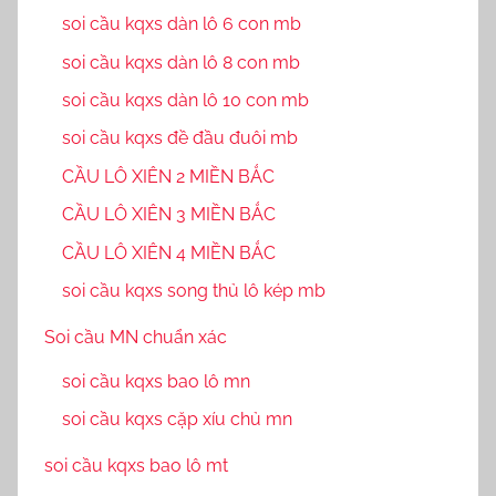
soi cầu kqxs dàn lô 6 con mb
soi cầu kqxs dàn lô 8 con mb
soi cầu kqxs dàn lô 10 con mb
soi cầu kqxs đề đầu đuôi mb
CẦU LÔ XIÊN 2 MIỀN BẮC
CẦU LÔ XIÊN 3 MIỀN BẮC
CẦU LÔ XIÊN 4 MIỀN BẮC
soi cầu kqxs song thủ lô kép mb
Soi cầu MN chuẩn xác
soi cầu kqxs bao lô mn
soi cầu kqxs cặp xíu chủ mn
soi cầu kqxs bao lô mt