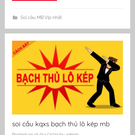
Soi cầu MB Víp nhất
soi cầu kqxs bạch thủ lô kép mb
Posted on
15/04/2021
by
admin