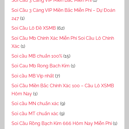
Soi Cầu 3 Càng VIP Miền Bắc Miễn Phí
(1)
Soi Cầu 3 Càng VIP Miền Bắc Miễn Phí – Dự Đoán
247
(1)
Soi Cầu Lô Đề XSMB
(62)
Soi Cầu Mb Chính Xác Miễn Phí Soi Cầu Lô Chính
Xác
(1)
Soi cầu MB chuẩn 100%
(15)
Soi Cau Mb Rong Bach Kim
(1)
Soi cầu MB Víp nhất
(7)
Soi Cầu Miền Bắc Chính Xác 100 – Cầu Lô XSMB
Hôm Nay
(1)
Soi cầu MN chuẩn xác
(9)
Soi cầu MT chuẩn xác
(9)
Soi Cầu Rồng Bạch Kim 666 Hôm Nay Miễn Phí
(1)