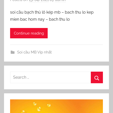
soi cầu bạch thủ lô kép mb – bach thu lo kep
mien bac hom nay – bach thu lo
Continue reading
Soi cầu MB Víp nhất