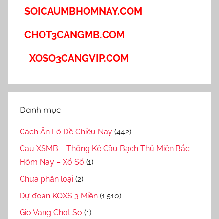
SOICAUMBHOMNAY.COM
CHOT3CANGMB.COM
XOSO3CANGVIP.COM
Danh mục
Cách Ăn Lô Đề Chiều Nay
(442)
Cau XSMB – Thống Kê Cầu Bạch Thủ Miền Bắc
Hôm Nay – Xổ Số
(1)
Chưa phân loại
(2)
Dự đoán KQXS 3 Miền
(1.510)
Gio Vang Chot So
(1)