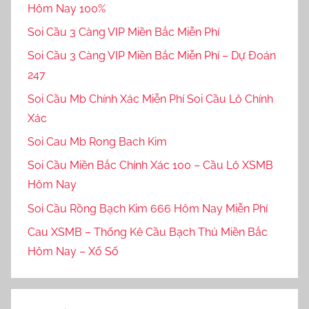
Hôm Nay 100%
Soi Cầu 3 Càng VIP Miền Bắc Miễn Phí
Soi Cầu 3 Càng VIP Miền Bắc Miễn Phí – Dự Đoán
247
Soi Cầu Mb Chính Xác Miễn Phí Soi Cầu Lô Chính
Xác
Soi Cau Mb Rong Bach Kim
Soi Cầu Miền Bắc Chính Xác 100 – Cầu Lô XSMB
Hôm Nay
Soi Cầu Rồng Bạch Kim 666 Hôm Nay Miễn Phí
Cau XSMB – Thống Kê Cầu Bạch Thủ Miền Bắc
Hôm Nay – Xổ Số