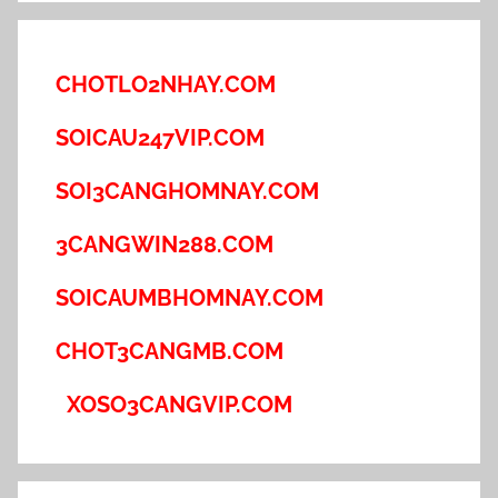
CHOTLO2NHAY.COM
SOICAU247VIP.COM
SOI3CANGHOMNAY.COM
3CANGWIN288.COM
SOICAUMBHOMNAY.COM
CHOT3CANGMB.COM
XOSO3CANGVIP.COM