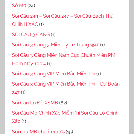
Sổ Mơ
(24)
Soi Cầu 24h – Soi Cầu 247 – Soi Cầu Bạch Thủ
CHÍNH XÁC
(1)
SOI CẦU 3 CÀNG
(1)
Soi Cầu 3 Càng 3 Miền Tỷ Lệ Trúng 99%
(1)
Soi Cầu 3 Càng Miền Nam Cực Chuẩn Miễn Phí
Hôm Nay 100%
(1)
Soi Cầu 3 Càng VIP Miền Bắc Miễn Phí
(1)
Soi Cầu 3 Càng VIP Miền Bắc Miễn Phí – Dự Đoán
247
(1)
Soi Cầu Lô Đề XSMB
(62)
Soi Cầu Mb Chính Xác Miễn Phí Soi Cầu Lô Chính
Xác
(1)
Soi cầu MB chuẩn 100%
(15)