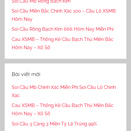
Soi Cau Mb Rong Bach Kim
Soi Cầu Miền Bắc Chính Xác 100 – Cầu Lô XSMB
Hôm Nay
Soi Cầu Rồng Bạch Kim 666 Hôm Nay Miễn Phí
Cau XSMB – Thống Kê Cầu Bạch Thủ Miền Bắc
Hôm Nay – Xổ Số
Bài viết mới
Soi Cầu Mb Chính Xác Miễn Phí Soi Cầu Lô Chính
Xác
Cau XSMB – Thống Kê Cầu Bạch Thủ Miền Bắc
Hôm Nay – Xổ Số
Soi Cầu 3 Càng 3 Miền Tỷ Lệ Trúng 99%