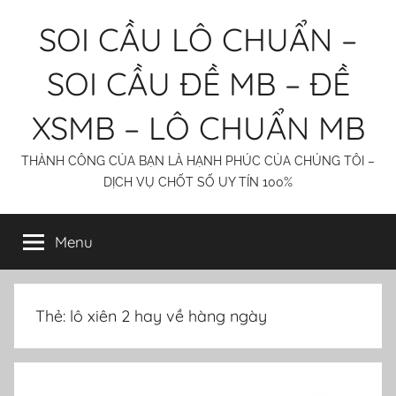
Skip
SOI CẦU LÔ CHUẨN –
to
content
SOI CẦU ĐỀ MB – ĐỀ
XSMB – LÔ CHUẨN MB
THÀNH CÔNG CỦA BẠN LÀ HẠNH PHÚC CỦA CHÚNG TÔI –
DỊCH VỤ CHỐT SỐ UY TÍN 100%
Menu
Thẻ:
lô xiên 2 hay về hàng ngày