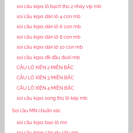
soi cầu kqxs lô bạch thủ 2 nháy víp mb
soi cầu kqxs dàn lô 4 con mb
soi cầu kqxs dàn lô 6 con mb
soi cầu kqxs dàn lô 8 con mb
soi cầu kqxs dàn lô 10 con mb
soi cầu kqxs đề đầu đuôi mb
CẦU LÔ XIÊN 2 MIỀN BẮC
CẦU LÔ XIÊN 3 MIỀN BẮC
CẦU LÔ XIÊN 4 MIỀN BẮC
soi cầu kqxs song thủ lô kép mb
Soi cầu MN chuẩn xác
soi cầu kqxs bao lô mn
soi cầu kqxs cặp xíu chủ mn