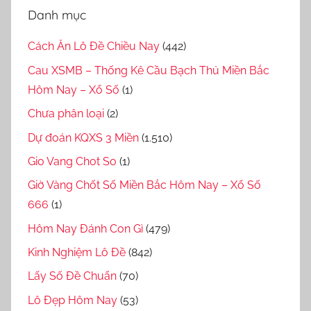
Danh mục
Cách Ăn Lô Đề Chiều Nay
(442)
Cau XSMB – Thống Kê Cầu Bạch Thủ Miền Bắc
Hôm Nay – Xổ Số
(1)
Chưa phân loại
(2)
Dự đoán KQXS 3 Miền
(1.510)
Gio Vang Chot So
(1)
Giờ Vàng Chốt Số Miền Bắc Hôm Nay – Xổ Số
666
(1)
Hôm Nay Đánh Con Gì
(479)
Kinh Nghiệm Lô Đề
(842)
Lấy Số Đề Chuẩn
(70)
Lô Đẹp Hôm Nay
(53)