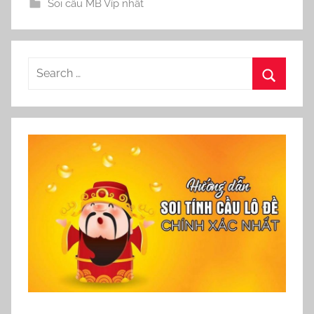
Soi cầu MB Víp nhất