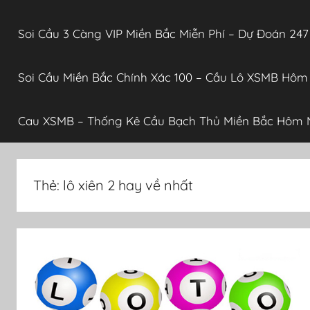
Soi Cầu 3 Càng VIP Miền Bắc Miễn Phí – Dự Đoán 247
Soi Cầu Miền Bắc Chính Xác 100 – Cầu Lô XSMB Hôm
Cau XSMB – Thống Kê Cầu Bạch Thủ Miền Bắc Hôm 
Thẻ:
lô xiên 2 hay về nhất