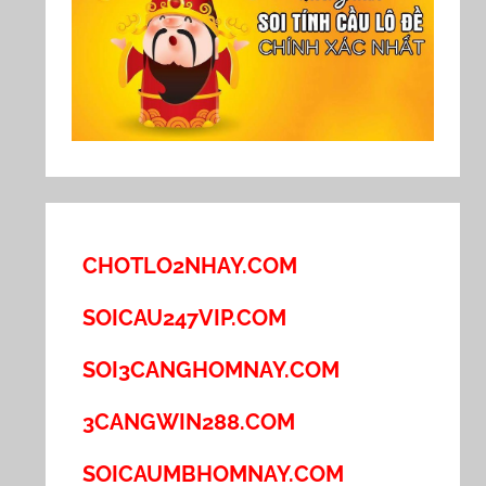
CHOTLO2NHAY.COM
SOICAU247VIP.COM
SOI3CANGHOMNAY.COM
3CANGWIN288.COM
SOICAUMBHOMNAY.COM