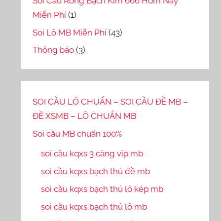
Soi Cầu Rồng Bạch Kim 666 Hôm Nay
Miễn Phí
(1)
Soi Lô MB Miễn Phí
(43)
Thông báo
(3)
SOI CẦU LÔ CHUẨN – SOI CẦU ĐỀ MB –
ĐỀ XSMB – LÔ CHUẨN MB
Soi cầu MB chuẩn 100%
soi cầu kqxs 3 càng víp mb
soi cầu kqxs bạch thủ đề mb
soi cầu kqxs bạch thủ lô kép mb
soi cầu kqxs bạch thủ lô mb