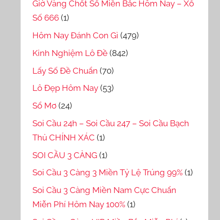
Giờ Vàng Chốt Số Miền Bắc Hôm Nay – Xổ
Số 666
(1)
Hôm Nay Đánh Con Gì
(479)
Kinh Nghiệm Lô Đề
(842)
Lấy Số Đề Chuẩn
(70)
Lô Đẹp Hôm Nay
(53)
Sổ Mơ
(24)
Soi Cầu 24h – Soi Cầu 247 – Soi Cầu Bạch
Thủ CHÍNH XÁC
(1)
SOI CẦU 3 CÀNG
(1)
Soi Cầu 3 Càng 3 Miền Tỷ Lệ Trúng 99%
(1)
Soi Cầu 3 Càng Miền Nam Cực Chuẩn
Miễn Phí Hôm Nay 100%
(1)