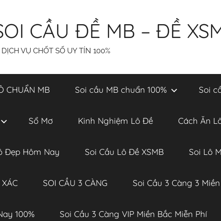
SOI CẦU ĐỀ MB – ĐỀ X
ỊCH VỤ CHỐT SỐ UY TÍN 100%
LÔ CHUẨN MB
Soi cầu MB chuẩn 100%
Soi c
Sổ Mơ
Kinh Nghiệm Lô Đề
Cách Ăn L
ô Đẹp Hôm Nay
Soi Cầu Lô Đề XSMB
Soi Lô 
H XÁC
SOI CẦU 3 CÀNG
Soi Cầu 3 Càng 3 Miền
Nay 100%
Soi Cầu 3 Càng VIP Miền Bắc Miễn Phí