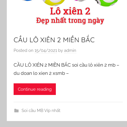
CẦU LÔ XIÊN 2 MIỀN BẮC
Posted on
15/04/2021
by
admin
CẦU LÔ XIÊN 2 MIỀN BẮC soi cầu lô xiên 2 mb –
du doan lo xien 2 xsmb –
Continue reading
Soi cầu MB Víp nhất