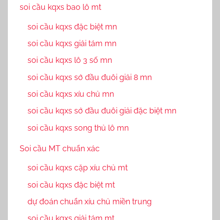
soi cầu kqxs bao lô mt
soi cầu kqxs đặc biệt mn
soi cầu kqxs giải tám mn
soi cầu kqxs lô 3 số mn
soi cầu kqxs sớ đầu đuôi giải 8 mn
soi cầu kqxs xíu chủ mn
soi cầu kqxs sớ đầu đuôi giải đặc biệt mn
soi cầu kqxs song thủ lô mn
Soi cầu MT chuẩn xác
soi cầu kqxs cặp xíu chủ mt
soi cầu kqxs đặc biệt mt
dự đoán chuẩn xíu chủ miền trung
soi cầu kqxs giải tám mt