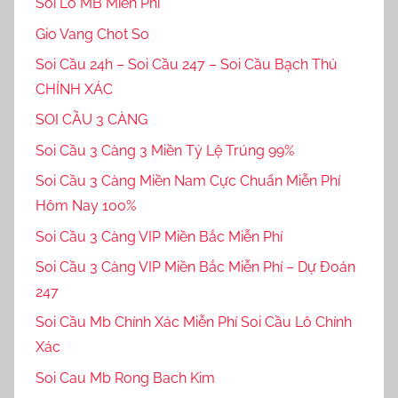
Soi Lô MB Miễn Phí
Gio Vang Chot So
Soi Cầu 24h – Soi Cầu 247 – Soi Cầu Bạch Thủ
CHÍNH XÁC
SOI CẦU 3 CÀNG
Soi Cầu 3 Càng 3 Miền Tỷ Lệ Trúng 99%
Soi Cầu 3 Càng Miền Nam Cực Chuẩn Miễn Phí
Hôm Nay 100%
Soi Cầu 3 Càng VIP Miền Bắc Miễn Phí
Soi Cầu 3 Càng VIP Miền Bắc Miễn Phí – Dự Đoán
247
Soi Cầu Mb Chính Xác Miễn Phí Soi Cầu Lô Chính
Xác
Soi Cau Mb Rong Bach Kim