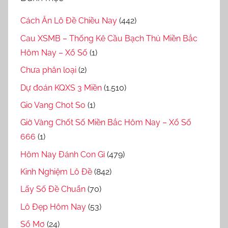
Cách Ăn Lô Đề Chiều Nay
(442)
Cau XSMB – Thống Kê Cầu Bạch Thủ Miền Bắc
Hôm Nay – Xổ Số
(1)
Chưa phân loại
(2)
Dự đoán KQXS 3 Miền
(1.510)
Gio Vang Chot So
(1)
Giờ Vàng Chốt Số Miền Bắc Hôm Nay – Xổ Số
666
(1)
Hôm Nay Đánh Con Gì
(479)
Kinh Nghiệm Lô Đề
(842)
Lấy Số Đề Chuẩn
(70)
Lô Đẹp Hôm Nay
(53)
Sổ Mơ
(24)