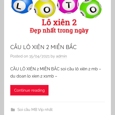
CẦU LÔ XIÊN 2 MIỀN BẮC
Posted on
15/04/2021
by
admin
CẦU LÔ XIÊN 2 MIỀN BẮC soi cầu lô xiên 2 mb –
du doan lo xien 2 xsmb –
Continue reading
Soi cầu MB Víp nhất