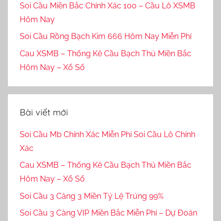
Soi Cầu Miền Bắc Chính Xác 100 – Cầu Lô XSMB
Hôm Nay
Soi Cầu Rồng Bạch Kim 666 Hôm Nay Miễn Phí
Cau XSMB – Thống Kê Cầu Bạch Thủ Miền Bắc
Hôm Nay – Xổ Số
Bài viết mới
Soi Cầu Mb Chính Xác Miễn Phí Soi Cầu Lô Chính
Xác
Cau XSMB – Thống Kê Cầu Bạch Thủ Miền Bắc
Hôm Nay – Xổ Số
Soi Cầu 3 Càng 3 Miền Tỷ Lệ Trúng 99%
Soi Cầu 3 Càng VIP Miền Bắc Miễn Phí – Dự Đoán