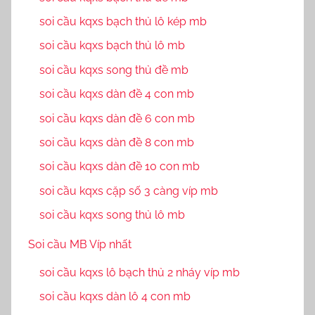
soi cầu kqxs bạch thủ lô kép mb
soi cầu kqxs bạch thủ lô mb
soi cầu kqxs song thủ đề mb
soi cầu kqxs dàn đề 4 con mb
soi cầu kqxs dàn đề 6 con mb
soi cầu kqxs dàn đề 8 con mb
soi cầu kqxs dàn đề 10 con mb
soi cầu kqxs cặp số 3 càng víp mb
soi cầu kqxs song thủ lô mb
Soi cầu MB Víp nhất
soi cầu kqxs lô bạch thủ 2 nháy víp mb
soi cầu kqxs dàn lô 4 con mb