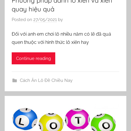
Phương pháp đánh lô xiên và xiên
quay hiệu quả
Posted on
27/05/2021
by
Đối với anh em chơi lô nhiều năm có lẽ đã quá
quen thuộc với hình thức lô xiên hay
Continue reading
Cách Ăn Lô Đề Chiều Nay