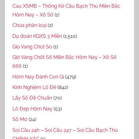
Cau XSMB – Thống Kê Cầu Bạch Thủ Miền Bắc
Hôm Nay – Xổ Số
(1)
Chưa phân loại
(2)
Dự đoán KQXS 3 Miền
(1.510)
Gio Vang Chot So
(1)
Giờ Vàng Chốt Số Miền Bắc Hôm Nay – Xổ Số
666
(1)
Hôm Nay Đánh Con Gì
(479)
Kinh Nghiệm Lô Đề
(842)
Lấy Số Đề Chuẩn
(70)
Lô Đẹp Hôm Nay
(53)
Sổ Mơ
(24)
Soi Cầu 24h – Soi Cầu 247 – Soi Cầu Bạch Thủ
CHÍNH XÁC
(1)