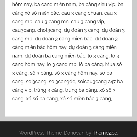
WordPress Theme: Donovan by
ThemeZee
.