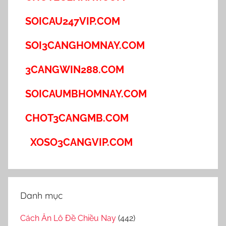
SOICAU247VIP.COM
SOI3CANGHOMNAY.COM
3CANGWIN288.COM
SOICAUMBHOMNAY.COM
CHOT3CANGMB.COM
XOSO3CANGVIP.COM
Danh mục
Cách Ăn Lô Đề Chiều Nay
(442)