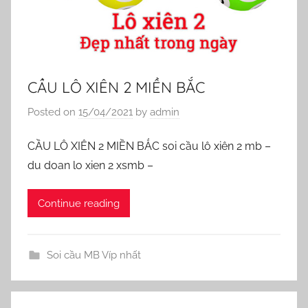
CẦU LÔ XIÊN 2 MIỀN BẮC
Posted on
15/04/2021
by
admin
CẦU LÔ XIÊN 2 MIỀN BẮC soi cầu lô xiên 2 mb –
du doan lo xien 2 xsmb –
Continue reading
Soi cầu MB Víp nhất