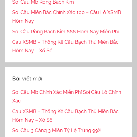
Soi Cau Mb Rong Bach Kim
Soi Cầu Miền Bắc Chính Xác 100 – Cầu Lô XSMB
Hôm Nay
Soi Cầu Rồng Bạch Kim 666 Hôm Nay Miễn Phí
Cau XSMB – Thống Kê Cầu Bạch Thủ Miền Bắc
Hôm Nay – Xổ Số
Bài viết mới
Soi Cầu Mb Chính Xác Miễn Phí Soi Cầu Lô Chính
Xác
Cau XSMB – Thống Kê Cầu Bạch Thủ Miền Bắc
Hôm Nay – Xổ Số
Soi Cầu 3 Càng 3 Miền Tỷ Lệ Trúng 99%