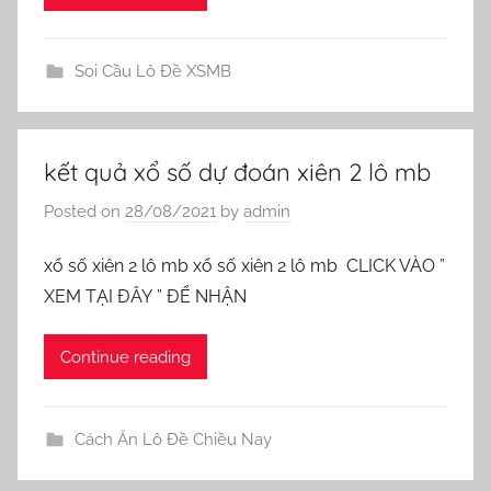
Soi Cầu Lô Đề XSMB
kết quả xổ số dự đoán xiên 2 lô mb
Posted on
28/08/2021
by
admin
xổ số xiên 2 lô mb xổ số xiên 2 lô mb CLICK VÀO ”
XEM TẠI ĐÂY ” ĐỂ NHẬN
Continue reading
Cách Ăn Lô Đề Chiều Nay