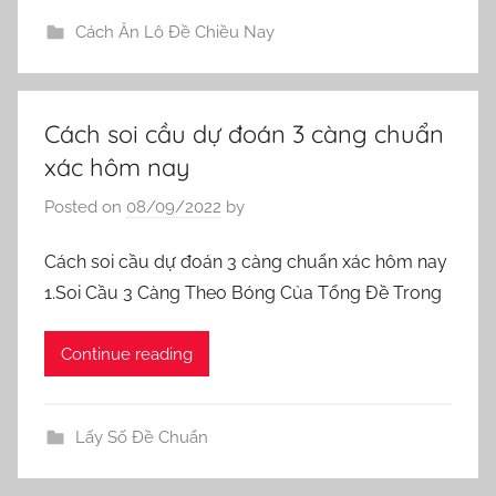
Cách Ăn Lô Đề Chiều Nay
Cách soi cầu dự đoán 3 càng chuẩn
xác hôm nay
Posted on
08/09/2022
by
Cách soi cầu dự đoán 3 càng chuẩn xác hôm nay
1.Soi Cầu 3 Càng Theo Bóng Của Tổng Đề Trong
Continue reading
Lấy Số Đề Chuẩn