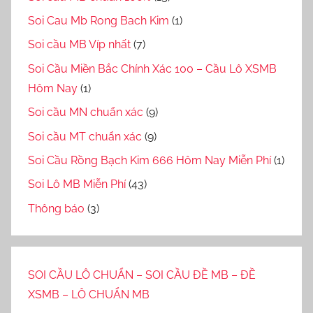
Soi Cau Mb Rong Bach Kim
(1)
Soi cầu MB Víp nhất
(7)
Soi Cầu Miền Bắc Chính Xác 100 – Cầu Lô XSMB
Hôm Nay
(1)
Soi cầu MN chuẩn xác
(9)
Soi cầu MT chuẩn xác
(9)
Soi Cầu Rồng Bạch Kim 666 Hôm Nay Miễn Phí
(1)
Soi Lô MB Miễn Phí
(43)
Thông báo
(3)
SOI CẦU LÔ CHUẨN – SOI CẦU ĐỀ MB – ĐỀ
XSMB – LÔ CHUẨN MB