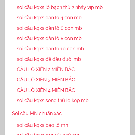
soi cầu kqxs lô bạch thủ 2 nháy víp mb
soi cầu kqxs dàn lô 4 con mb
soi cầu kqxs dàn lô 6 con mb
soi cầu kqxs dàn lô 8 con mb
soi cầu kqxs dàn lô 10 con mb
soi cầu kqxs đề đầu đuôi mb
CẦU LÔ XIÊN 2 MIỀN BẮC
CẦU LÔ XIÊN 3 MIỀN BẮC
CẦU LÔ XIÊN 4 MIỀN BẮC
soi cầu kqxs song thủ lô kép mb
Soi cầu MN chuẩn xác
soi cầu kqxs bao lô mn