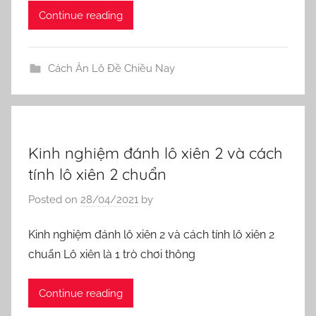
Continue reading
Cách Ăn Lô Đề Chiều Nay
Kinh nghiệm đánh lô xiên 2 và cách
tính lô xiên 2 chuẩn
Posted on
28/04/2021
by
Kinh nghiệm đánh lô xiên 2 và cách tính lô xiên 2
chuẩn Lô xiên là 1 trò chơi thông
Continue reading