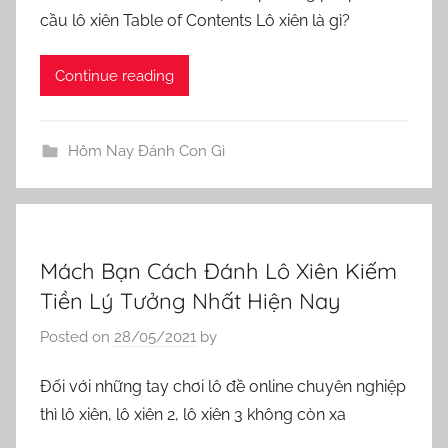
cầu lô xiên Table of Contents Lô xiên là gì?
Continue reading
Hôm Nay Đánh Con Gì
Mách Bạn Cách Đánh Lô Xiên Kiếm
Tiền Lý Tưởng Nhất Hiện Nay
Posted on
28/05/2021
by
Đối với những tay chơi lô đề online chuyên nghiệp
thì lô xiên, lô xiên 2, lô xiên 3 không còn xa