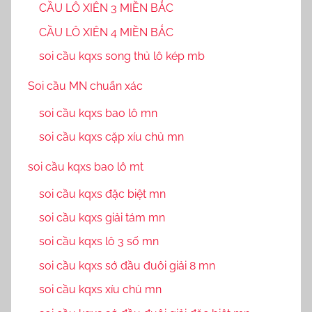
CẦU LÔ XIÊN 3 MIỀN BẮC
CẦU LÔ XIÊN 4 MIỀN BẮC
soi cầu kqxs song thủ lô kép mb
Soi cầu MN chuẩn xác
soi cầu kqxs bao lô mn
soi cầu kqxs cặp xíu chủ mn
soi cầu kqxs bao lô mt
soi cầu kqxs đặc biệt mn
soi cầu kqxs giải tám mn
soi cầu kqxs lô 3 số mn
soi cầu kqxs sớ đầu đuôi giải 8 mn
soi cầu kqxs xíu chủ mn