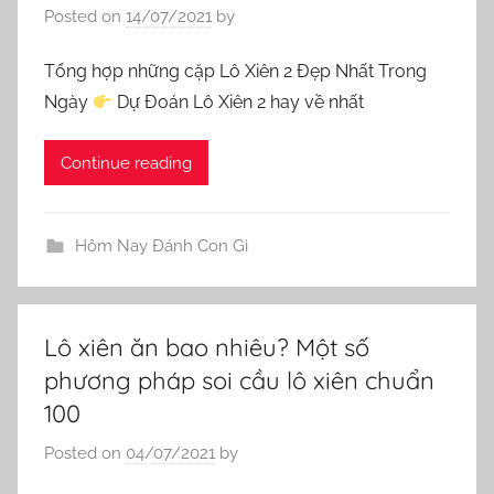
Posted on
14/07/2021
by
Tổng hợp những cặp Lô Xiên 2 Đẹp Nhất Trong
Ngày
Dự Đoán Lô Xiên 2 hay về nhất
Continue reading
Hôm Nay Đánh Con Gì
Lô xiên ăn bao nhiêu? Một số
phương pháp soi cầu lô xiên chuẩn
100
Posted on
04/07/2021
by