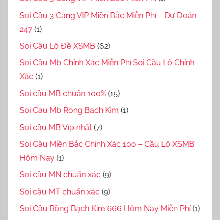
Soi Cầu 3 Càng VIP Miền Bắc Miễn Phí – Dự Đoán
247
(1)
Soi Cầu Lô Đề XSMB
(62)
Soi Cầu Mb Chính Xác Miễn Phí Soi Cầu Lô Chính
Xác
(1)
Soi cầu MB chuẩn 100%
(15)
Soi Cau Mb Rong Bach Kim
(1)
Soi cầu MB Víp nhất
(7)
Soi Cầu Miền Bắc Chính Xác 100 – Cầu Lô XSMB
Hôm Nay
(1)
Soi cầu MN chuẩn xác
(9)
Soi cầu MT chuẩn xác
(9)
Soi Cầu Rồng Bạch Kim 666 Hôm Nay Miễn Phí
(1)