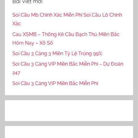
Bài viết mới
Soi Cầu Mb Chính Xác Miễn Phí Soi Cầu Lô Chính
Xác
Cau XSMB – Thống Kê Cầu Bạch Thủ Miền Bắc
Hôm Nay – Xổ Số
Soi Cầu 3 Càng 3 Miền Tỷ Lệ Trúng 99%
Soi Cầu 3 Càng VIP Miền Bắc Miễn Phí – Dự Đoán
247
Soi Cầu 3 Càng VIP Miền Bắc Miễn Phí