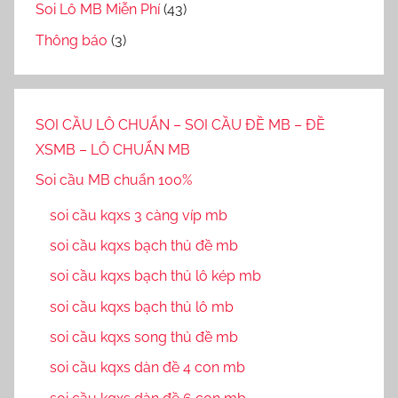
Soi Lô MB Miễn Phí
(43)
Thông báo
(3)
SOI CẦU LÔ CHUẨN – SOI CẦU ĐỀ MB – ĐỀ
XSMB – LÔ CHUẨN MB
Soi cầu MB chuẩn 100%
soi cầu kqxs 3 càng víp mb
soi cầu kqxs bạch thủ đề mb
soi cầu kqxs bạch thủ lô kép mb
soi cầu kqxs bạch thủ lô mb
soi cầu kqxs song thủ đề mb
soi cầu kqxs dàn đề 4 con mb