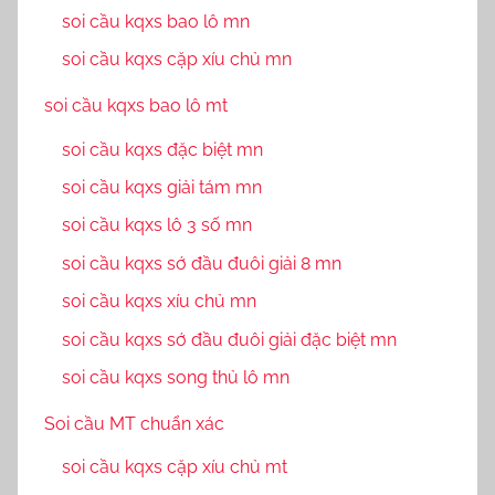
soi cầu kqxs bao lô mn
soi cầu kqxs cặp xíu chủ mn
soi cầu kqxs bao lô mt
soi cầu kqxs đặc biệt mn
soi cầu kqxs giải tám mn
soi cầu kqxs lô 3 số mn
soi cầu kqxs sớ đầu đuôi giải 8 mn
soi cầu kqxs xíu chủ mn
soi cầu kqxs sớ đầu đuôi giải đặc biệt mn
soi cầu kqxs song thủ lô mn
Soi cầu MT chuẩn xác
soi cầu kqxs cặp xíu chủ mt