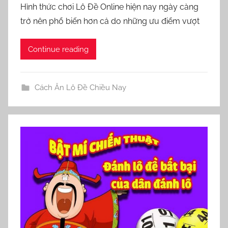
Hình thức chơi Lô Đề Online hiện nay ngày càng
trở nên phổ biến hơn cả do những ưu điểm vượt
Continue reading
Cách Ăn Lô Đề Chiều Nay