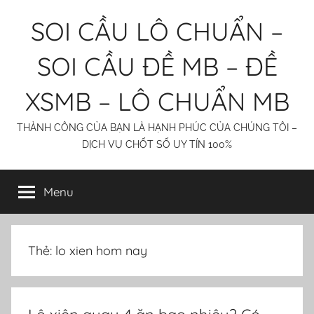
Skip
SOI CẦU LÔ CHUẨN –
to
content
SOI CẦU ĐỀ MB – ĐỀ
XSMB – LÔ CHUẨN MB
THÀNH CÔNG CỦA BẠN LÀ HẠNH PHÚC CỦA CHÚNG TÔI –
DỊCH VỤ CHỐT SỐ UY TÍN 100%
Menu
Thẻ:
lo xien hom nay