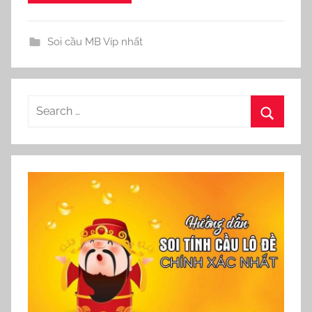
Soi cầu MB Víp nhất