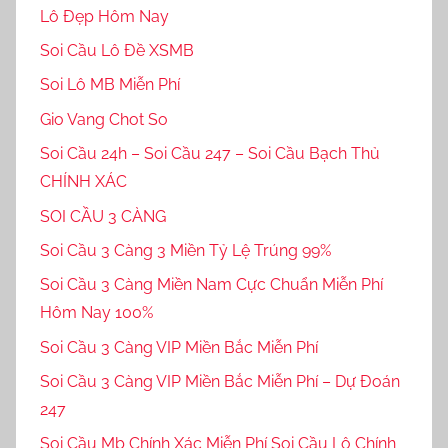
Lô Đẹp Hôm Nay
Soi Cầu Lô Đề XSMB
Soi Lô MB Miễn Phí
Gio Vang Chot So
Soi Cầu 24h – Soi Cầu 247 – Soi Cầu Bạch Thủ
CHÍNH XÁC
SOI CẦU 3 CÀNG
Soi Cầu 3 Càng 3 Miền Tỷ Lệ Trúng 99%
Soi Cầu 3 Càng Miền Nam Cực Chuẩn Miễn Phí
Hôm Nay 100%
Soi Cầu 3 Càng VIP Miền Bắc Miễn Phí
Soi Cầu 3 Càng VIP Miền Bắc Miễn Phí – Dự Đoán
247
Soi Cầu Mb Chính Xác Miễn Phí Soi Cầu Lô Chính