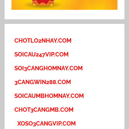
CHOTLO2NHAY.COM
SOICAU247VIP.COM
SOI3CANGHOMNAY.COM
3CANGWIN288.COM
SOICAUMBHOMNAY.COM
CHOT3CANGMB.COM
XOSO3CANGVIP.COM