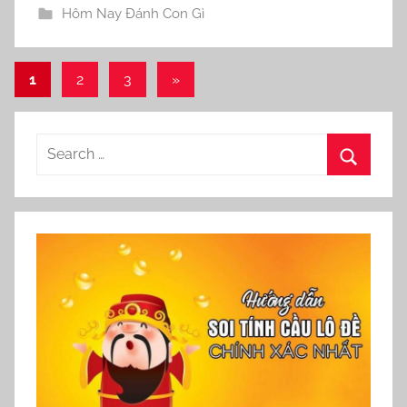
Hôm Nay Đánh Con Gì
Phân
Next
1
2
3
»
Posts
trang
bài
viết