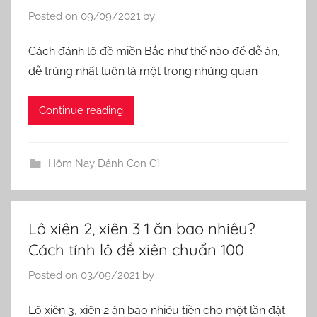
Posted on
09/09/2021
by
Cách đánh lô đề miền Bắc như thế nào để dễ ăn,
dễ trúng nhất luôn là một trong những quan
Continue reading
Hôm Nay Đánh Con Gì
Lô xiên 2, xiên 3 1 ăn bao nhiêu?
Cách tính lô đề xiên chuẩn 100
Posted on
03/09/2021
by
Lô xiên 3, xiên 2 ăn bao nhiêu tiền cho một lần đặt