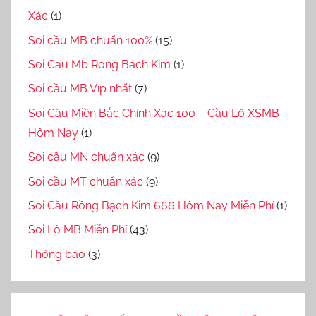
Xác
(1)
Soi cầu MB chuẩn 100%
(15)
Soi Cau Mb Rong Bach Kim
(1)
Soi cầu MB Víp nhất
(7)
Soi Cầu Miền Bắc Chính Xác 100 – Cầu Lô XSMB
Hôm Nay
(1)
Soi cầu MN chuẩn xác
(9)
Soi cầu MT chuẩn xác
(9)
Soi Cầu Rồng Bạch Kim 666 Hôm Nay Miễn Phí
(1)
Soi Lô MB Miễn Phí
(43)
Thông báo
(3)