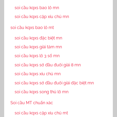
soi cầu kqxs bao lô mn
soi cầu kqxs cặp xíu chủ mn
soi cầu kqxs bao lô mt
soi cầu kqxs đặc biệt mn
soi cầu kqxs giải tám mn
soi cầu kqxs lô 3 số mn
soi cầu kqxs sớ đầu đuôi giải 8 mn
soi cầu kqxs xíu chủ mn
soi cầu kqxs sớ đầu đuôi giải đặc biệt mn
soi cầu kqxs song thủ lô mn
Soi cầu MT chuẩn xác
soi cầu kqxs cặp xíu chủ mt