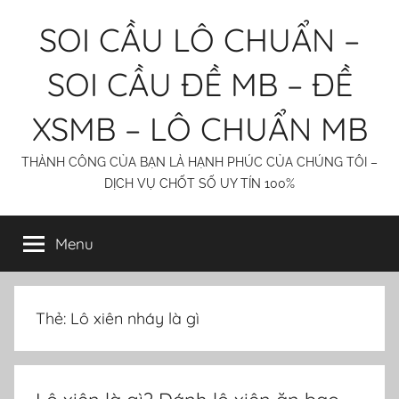
Skip
SOI CẦU LÔ CHUẨN –
to
content
SOI CẦU ĐỀ MB – ĐỀ
XSMB – LÔ CHUẨN MB
THÀNH CÔNG CỦA BẠN LÀ HẠNH PHÚC CỦA CHÚNG TÔI –
DỊCH VỤ CHỐT SỐ UY TÍN 100%
Menu
Thẻ:
Lô xiên nháy là gì