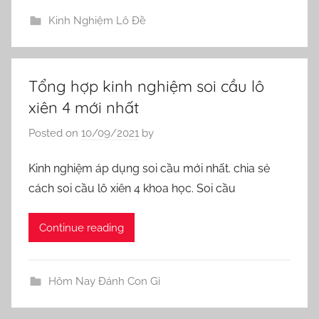
Kinh Nghiệm Lô Đề
Tổng hợp kinh nghiệm soi cầu lô
xiên 4 mới nhất
Posted on
10/09/2021
by
Kinh nghiệm áp dụng soi cầu mới nhất. chia sẻ
cách soi cầu lô xiên 4 khoa học. Soi cầu
Continue reading
Hôm Nay Đánh Con Gì