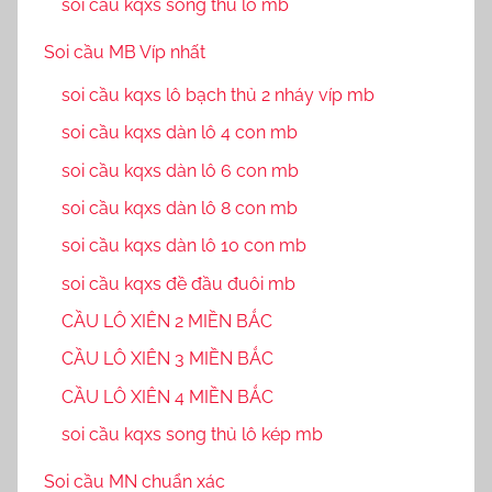
soi cầu kqxs song thủ lô mb
Soi cầu MB Víp nhất
soi cầu kqxs lô bạch thủ 2 nháy víp mb
soi cầu kqxs dàn lô 4 con mb
soi cầu kqxs dàn lô 6 con mb
soi cầu kqxs dàn lô 8 con mb
soi cầu kqxs dàn lô 10 con mb
soi cầu kqxs đề đầu đuôi mb
CẦU LÔ XIÊN 2 MIỀN BẮC
CẦU LÔ XIÊN 3 MIỀN BẮC
CẦU LÔ XIÊN 4 MIỀN BẮC
soi cầu kqxs song thủ lô kép mb
Soi cầu MN chuẩn xác