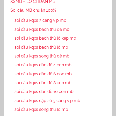
XSMB – LÔ CHUẨN MB
Soi cầu MB chuẩn 100%
soi cầu kqxs 3 càng víp mb
soi cầu kqxs bạch thủ đề mb
soi cầu kqxs bạch thủ lô kép mb
soi cầu kqxs bạch thủ lô mb
soi cầu kqxs song thủ đề mb
soi cầu kqxs dàn đề 4 con mb
soi cầu kqxs dàn đề 6 con mb
soi cầu kqxs dàn đề 8 con mb
soi cầu kqxs dàn đề 10 con mb
soi cầu kqxs cặp số 3 càng víp mb
soi cầu kqxs song thủ lô mb