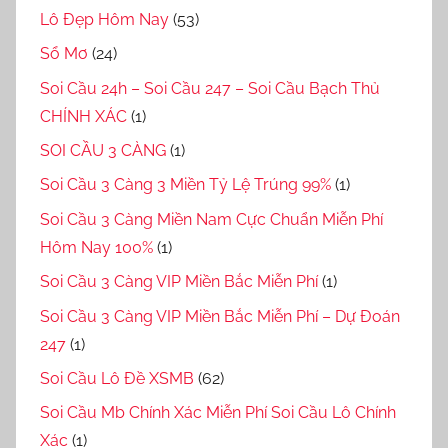
Lô Đẹp Hôm Nay
(53)
Sổ Mơ
(24)
Soi Cầu 24h – Soi Cầu 247 – Soi Cầu Bạch Thủ
CHÍNH XÁC
(1)
SOI CẦU 3 CÀNG
(1)
Soi Cầu 3 Càng 3 Miền Tỷ Lệ Trúng 99%
(1)
Soi Cầu 3 Càng Miền Nam Cực Chuẩn Miễn Phí
Hôm Nay 100%
(1)
Soi Cầu 3 Càng VIP Miền Bắc Miễn Phí
(1)
Soi Cầu 3 Càng VIP Miền Bắc Miễn Phí – Dự Đoán
247
(1)
Soi Cầu Lô Đề XSMB
(62)
Soi Cầu Mb Chính Xác Miễn Phí Soi Cầu Lô Chính
Xác
(1)