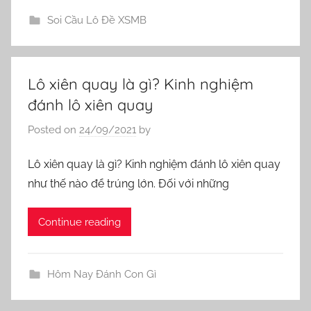
Soi Cầu Lô Đề XSMB
Lô xiên quay là gì? Kinh nghiệm
đánh lô xiên quay
Posted on
24/09/2021
by
Lô xiên quay là gì? Kinh nghiệm đánh lô xiên quay
như thế nào để trúng lớn. Đối với những
Continue reading
Hôm Nay Đánh Con Gì