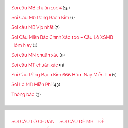
Soi cầu MB chuẩn 100%
(15)
Soi Cau Mb Rong Bach Kim
(1)
Soi cầu MB Víp nhất
(7)
Soi Cầu Miền Bắc Chính Xác 100 – Cầu Lô XSMB
Hôm Nay
(1)
Soi cầu MN chuẩn xác
(9)
Soi cầu MT chuẩn xác
(9)
Soi Cầu Rồng Bạch Kim 666 Hôm Nay Miễn Phí
(1)
Soi Lô MB Miễn Phí
(43)
Thông báo
(3)
SOI CẦU LÔ CHUẨN – SOI CẦU ĐỀ MB – ĐỀ