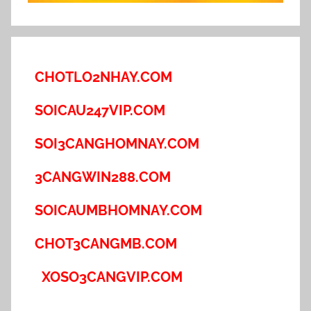
CHOTLO2NHAY.COM
SOICAU247VIP.COM
SOI3CANGHOMNAY.COM
3CANGWIN288.COM
SOICAUMBHOMNAY.COM
CHOT3CANGMB.COM
XOSO3CANGVIP.COM