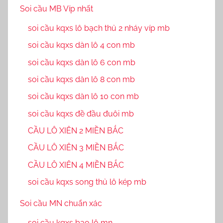
Soi cầu MB Víp nhất
soi cầu kqxs lô bạch thủ 2 nháy víp mb
soi cầu kqxs dàn lô 4 con mb
soi cầu kqxs dàn lô 6 con mb
soi cầu kqxs dàn lô 8 con mb
soi cầu kqxs dàn lô 10 con mb
soi cầu kqxs đề đầu đuôi mb
CẦU LÔ XIÊN 2 MIỀN BẮC
CẦU LÔ XIÊN 3 MIỀN BẮC
CẦU LÔ XIÊN 4 MIỀN BẮC
soi cầu kqxs song thủ lô kép mb
Soi cầu MN chuẩn xác
soi cầu kqxs bao lô mn