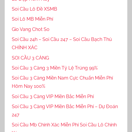
Soi Cầu Lô Đề XSMB
Soi Lô MB Miễn Phí
Gio Vang Chot So
Soi Cầu 24h – Soi Cầu 247 – Soi Cầu Bạch Thủ
CHÍNH XÁC
SOI CẦU 3 CÀNG
Soi Cầu 3 Càng 3 Miền Tỷ Lệ Trúng 99%
Soi Cầu 3 Càng Miền Nam Cực Chuẩn Miễn Phí
Hôm Nay 100%
Soi Cầu 3 Càng VIP Miền Bắc Miễn Phí
Soi Cầu 3 Càng VIP Miền Bắc Miễn Phí – Dự Đoán
247
Soi Cầu Mb Chính Xác Miễn Phí Soi Cầu Lô Chính