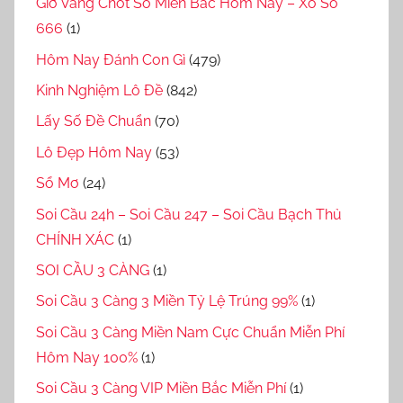
Giờ Vàng Chốt Số Miền Bắc Hôm Nay – Xổ Số
666
(1)
Hôm Nay Đánh Con Gì
(479)
Kinh Nghiệm Lô Đề
(842)
Lấy Số Đề Chuẩn
(70)
Lô Đẹp Hôm Nay
(53)
Sổ Mơ
(24)
Soi Cầu 24h – Soi Cầu 247 – Soi Cầu Bạch Thủ
CHÍNH XÁC
(1)
SOI CẦU 3 CÀNG
(1)
Soi Cầu 3 Càng 3 Miền Tỷ Lệ Trúng 99%
(1)
Soi Cầu 3 Càng Miền Nam Cực Chuẩn Miễn Phí
Hôm Nay 100%
(1)
Soi Cầu 3 Càng VIP Miền Bắc Miễn Phí
(1)