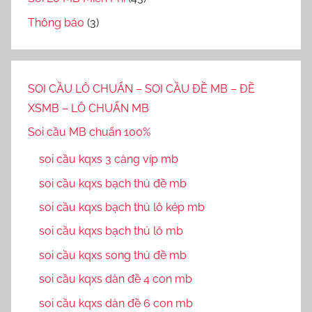
Thông báo
(3)
SOI CẦU LÔ CHUẨN – SOI CẦU ĐỀ MB – ĐỀ
XSMB – LÔ CHUẨN MB
Soi cầu MB chuẩn 100%
soi cầu kqxs 3 càng víp mb
soi cầu kqxs bạch thủ đề mb
soi cầu kqxs bạch thủ lô kép mb
soi cầu kqxs bạch thủ lô mb
soi cầu kqxs song thủ đề mb
soi cầu kqxs dàn đề 4 con mb
soi cầu kqxs dàn đề 6 con mb