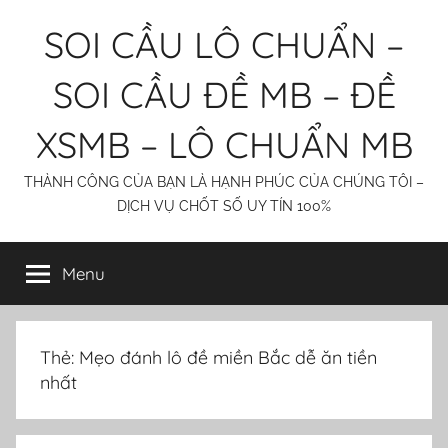
Skip
SOI CẦU LÔ CHUẨN –
to
content
SOI CẦU ĐỀ MB – ĐỀ
XSMB – LÔ CHUẨN MB
THÀNH CÔNG CỦA BẠN LÀ HẠNH PHÚC CỦA CHÚNG TÔI –
DỊCH VỤ CHỐT SỐ UY TÍN 100%
Menu
Thẻ:
Mẹo đánh lô đề miền Bắc dễ ăn tiền
nhất