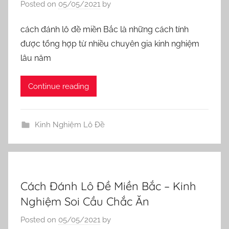
Posted on
05/05/2021
by
cách đánh lô đề miền Bắc là những cách tính
được tổng hợp từ nhiều chuyên gia kinh nghiệm
lâu năm
Continue reading
Kinh Nghiệm Lô Đề
Cách Đánh Lô Đề Miền Bắc – Kinh
Nghiệm Soi Cầu Chắc Ăn
Posted on
05/05/2021
by