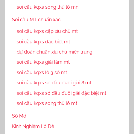
soi cầu kqxs song thủ lô mn
Soi cầu MT chuẩn xác
soi cầu kqxs cặp xíu chủ mt
soi cầu kqxs đặc biệt mt
dự đoán chuẩn xíu chủ miền trung
soi cầu kqxs giải tám mt
soi cầu kqxs lô 3 số mt
soi cầu kqxs sớ đầu đuôi giải 8 mt
soi cầu kqxs sớ đầu đuôi giải đặc biệt mt
soi cầu kqxs song thủ lô mt
Sổ Mơ
Kinh Nghiệm Lô Đề