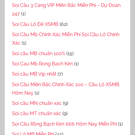
Soi Cầu 3 Càng VIP Miền Bắc Miễn Phí – Dự Đoán
247
(1)
Soi Cầu Lô Đề XSMB
(62)
Soi Cầu Mb Chính Xác Miễn Phí Soi Cầu Lô Chính
Xác
(1)
Soi cầu MB chuẩn 100%
(15)
Soi Cau Mb Rong Bach Kim
(1)
Soi cầu MB Víp nhất
(7)
Soi Cầu Miền Bắc Chính Xác 100 – Cầu Lô XSMB
Hôm Nay
(1)
Soi cầu MN chuẩn xác
(9)
Soi cầu MT chuẩn xác
(9)
Soi Cầu Rồng Bạch Kim 666 Hôm Nay Miễn Phí
(1)
Soi Lô MB Miễn Phí
(43)