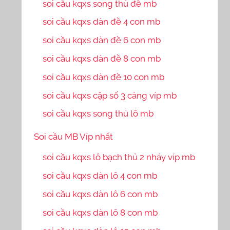
soi cầu kqxs song thủ đề mb
soi cầu kqxs dàn đề 4 con mb
soi cầu kqxs dàn đề 6 con mb
soi cầu kqxs dàn đề 8 con mb
soi cầu kqxs dàn đề 10 con mb
soi cầu kqxs cặp số 3 càng víp mb
soi cầu kqxs song thủ lô mb
Soi cầu MB Víp nhất
soi cầu kqxs lô bạch thủ 2 nháy víp mb
soi cầu kqxs dàn lô 4 con mb
soi cầu kqxs dàn lô 6 con mb
soi cầu kqxs dàn lô 8 con mb