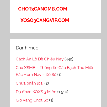
CHOT3CANGMB.COM
XOSO3CANGVIP.COM
Danh mục
Cách Ăn Lô Đề Chiều Nay
(442)
Cau XSMB – Thống Kê Cầu Bạch Thủ Miền
Bắc Hôm Nay – Xổ Số
(1)
Chưa phân loại
(2)
Dự đoán KQXS 3 Miền
(1.510)
Gio Vang Chot So
(1)