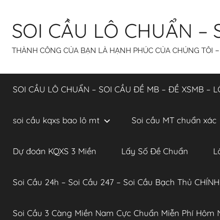
Skip
to
SOI CẦU LÔ CHUẨN – 
content
THÀNH CÔNG CỦA BẠN LÀ HẠNH PHÚC CỦA CHÚNG TÔI – D
SOI CẦU LÔ CHUẨN – SOI CẦU ĐỀ MB – ĐỀ XSMB – 
soi cầu kqxs bao lô mt
Soi cầu MT chuẩn xác
Dự đoán KQXS 3 Miền
Lấy Số Đề Chuẩn
L
Soi Cầu 24h – Soi Cầu 247 – Soi Cầu Bạch Thủ CHÍN
Soi Cầu 3 Càng Miền Nam Cực Chuẩn Miễn Phí Hôm 