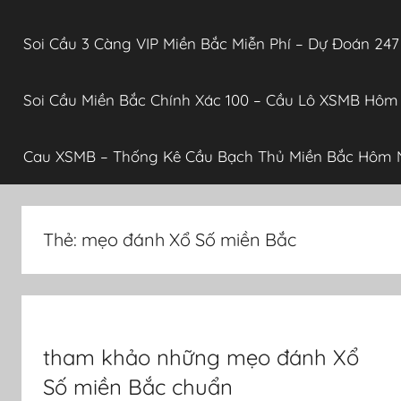
Soi Cầu 3 Càng VIP Miền Bắc Miễn Phí – Dự Đoán 247
Soi Cầu Miền Bắc Chính Xác 100 – Cầu Lô XSMB Hôm
Cau XSMB – Thống Kê Cầu Bạch Thủ Miền Bắc Hôm 
Thẻ:
mẹo đánh Xổ Số miền Bắc
tham khảo những mẹo đánh Xổ
Số miền Bắc chuẩn