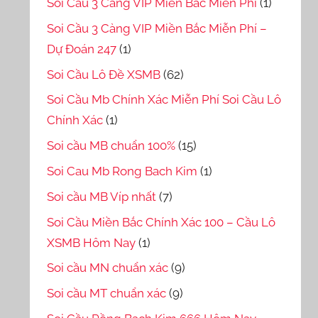
Soi Cầu 3 Càng VIP Miền Bắc Miễn Phí
(1)
Soi Cầu 3 Càng VIP Miền Bắc Miễn Phí –
Dự Đoán 247
(1)
Soi Cầu Lô Đề XSMB
(62)
Soi Cầu Mb Chính Xác Miễn Phí Soi Cầu Lô
Chính Xác
(1)
Soi cầu MB chuẩn 100%
(15)
Soi Cau Mb Rong Bach Kim
(1)
Soi cầu MB Víp nhất
(7)
Soi Cầu Miền Bắc Chính Xác 100 – Cầu Lô
XSMB Hôm Nay
(1)
Soi cầu MN chuẩn xác
(9)
Soi cầu MT chuẩn xác
(9)