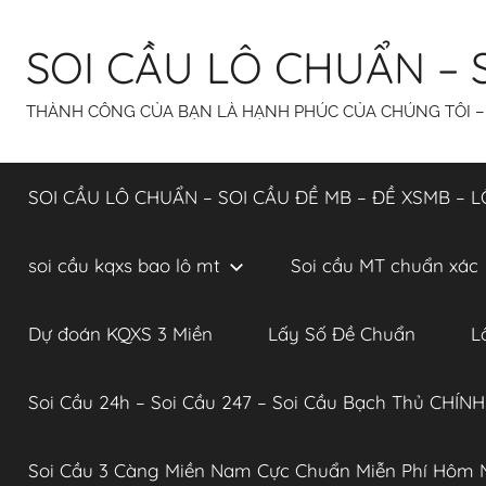
Skip
to
SOI CẦU LÔ CHUẨN – 
content
THÀNH CÔNG CỦA BẠN LÀ HẠNH PHÚC CỦA CHÚNG TÔI – D
SOI CẦU LÔ CHUẨN – SOI CẦU ĐỀ MB – ĐỀ XSMB – 
soi cầu kqxs bao lô mt
Soi cầu MT chuẩn xác
Dự đoán KQXS 3 Miền
Lấy Số Đề Chuẩn
L
Soi Cầu 24h – Soi Cầu 247 – Soi Cầu Bạch Thủ CHÍN
Soi Cầu 3 Càng Miền Nam Cực Chuẩn Miễn Phí Hôm 