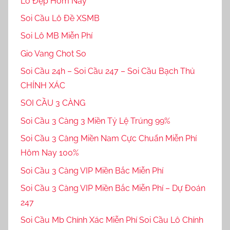
Lô Đẹp Hôm Nay
Soi Cầu Lô Đề XSMB
Soi Lô MB Miễn Phí
Gio Vang Chot So
Soi Cầu 24h – Soi Cầu 247 – Soi Cầu Bạch Thủ
CHÍNH XÁC
SOI CẦU 3 CÀNG
Soi Cầu 3 Càng 3 Miền Tỷ Lệ Trúng 99%
Soi Cầu 3 Càng Miền Nam Cực Chuẩn Miễn Phí
Hôm Nay 100%
Soi Cầu 3 Càng VIP Miền Bắc Miễn Phí
Soi Cầu 3 Càng VIP Miền Bắc Miễn Phí – Dự Đoán
247
Soi Cầu Mb Chính Xác Miễn Phí Soi Cầu Lô Chính