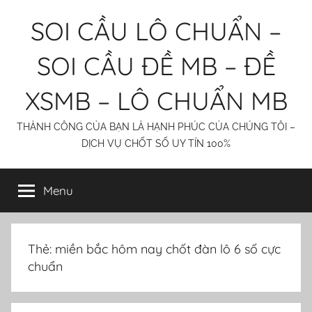
Skip
SOI CẦU LÔ CHUẨN –
to
content
SOI CẦU ĐỀ MB – ĐỀ
XSMB – LÔ CHUẨN MB
THÀNH CÔNG CỦA BẠN LÀ HẠNH PHÚC CỦA CHÚNG TÔI –
DỊCH VỤ CHỐT SỐ UY TÍN 100%
Menu
Thẻ:
miền bắc hôm nay chốt đàn lô 6 số cực
chuẩn