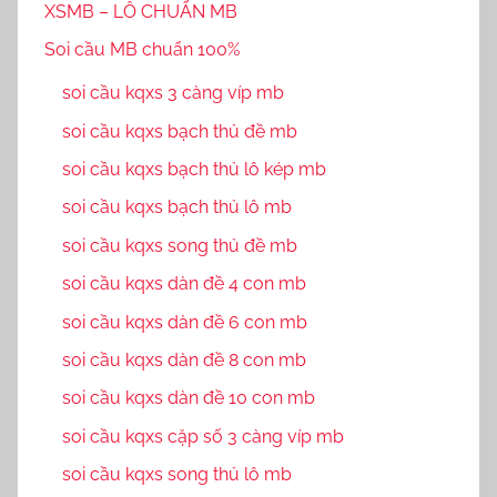
XSMB – LÔ CHUẨN MB
Soi cầu MB chuẩn 100%
soi cầu kqxs 3 càng víp mb
soi cầu kqxs bạch thủ đề mb
soi cầu kqxs bạch thủ lô kép mb
soi cầu kqxs bạch thủ lô mb
soi cầu kqxs song thủ đề mb
soi cầu kqxs dàn đề 4 con mb
soi cầu kqxs dàn đề 6 con mb
soi cầu kqxs dàn đề 8 con mb
soi cầu kqxs dàn đề 10 con mb
soi cầu kqxs cặp số 3 càng víp mb
soi cầu kqxs song thủ lô mb