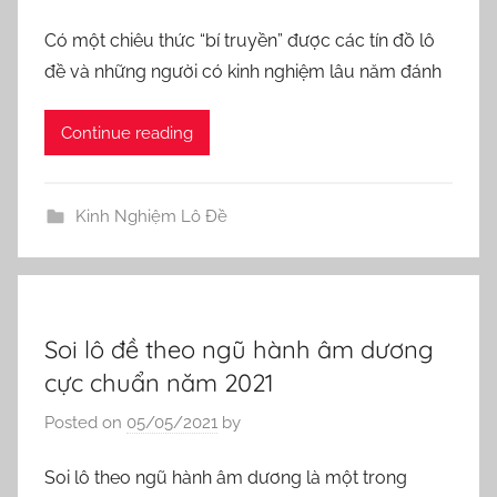
Có một chiêu thức “bí truyền” được các tín đồ lô
đề và những người có kinh nghiệm lâu năm đánh
Continue reading
Kinh Nghiệm Lô Đề
Soi lô đề theo ngũ hành âm dương
cực chuẩn năm 2021
Posted on
05/05/2021
by
Soi lô theo ngũ hành âm dương là một trong