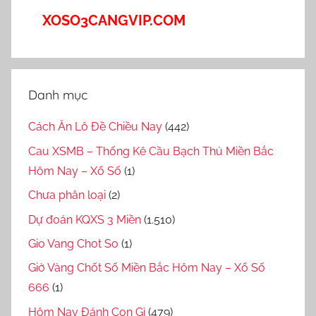
XOSO3CANGVIP.COM
Danh mục
Cách Ăn Lô Đề Chiều Nay
(442)
Cau XSMB – Thống Kê Cầu Bạch Thủ Miền Bắc
Hôm Nay – Xổ Số
(1)
Chưa phân loại
(2)
Dự đoán KQXS 3 Miền
(1.510)
Gio Vang Chot So
(1)
Giờ Vàng Chốt Số Miền Bắc Hôm Nay – Xổ Số
666
(1)
Hôm Nay Đánh Con Gì
(479)