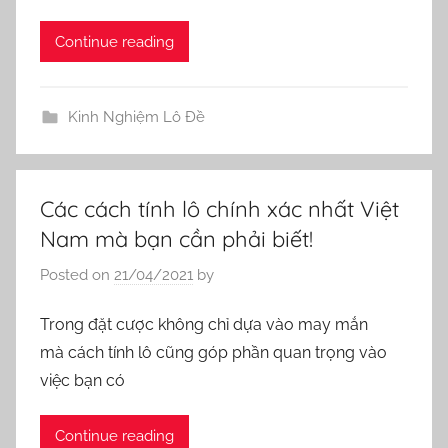
Continue reading
Kinh Nghiệm Lô Đề
Các cách tính lô chính xác nhất Việt
Nam mà bạn cần phải biết!
Posted on
21/04/2021
by
Trong đặt cược không chỉ dựa vào may mắn
mà cách tính lô cũng góp phần quan trọng vào
việc bạn có
Continue reading