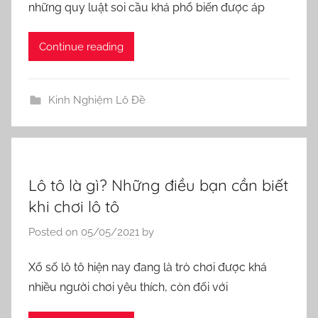
những quy luật soi cầu khá phổ biến được áp
Continue reading
Kinh Nghiệm Lô Đề
Lô tô là gì? Những điều bạn cần biết
khi chơi lô tô
Posted on
05/05/2021
by
Xổ số lô tô hiện nay đang là trò chơi được khá
nhiều người chơi yêu thích, còn đối với