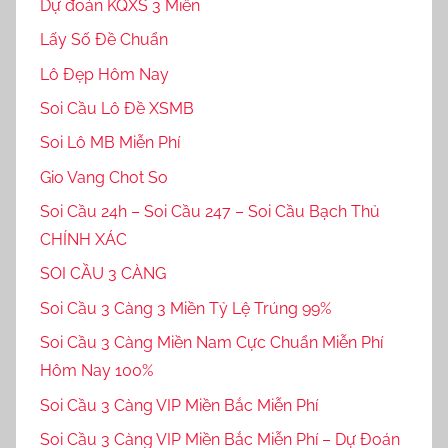
Dự đoán KQXS 3 Miền
Lấy Số Đề Chuẩn
Lô Đẹp Hôm Nay
Soi Cầu Lô Đề XSMB
Soi Lô MB Miễn Phí
Gio Vang Chot So
Soi Cầu 24h – Soi Cầu 247 – Soi Cầu Bạch Thủ
CHÍNH XÁC
SOI CẦU 3 CÀNG
Soi Cầu 3 Càng 3 Miền Tỷ Lệ Trúng 99%
Soi Cầu 3 Càng Miền Nam Cực Chuẩn Miễn Phí
Hôm Nay 100%
Soi Cầu 3 Càng VIP Miền Bắc Miễn Phí
Soi Cầu 3 Càng VIP Miền Bắc Miễn Phí – Dự Đoán