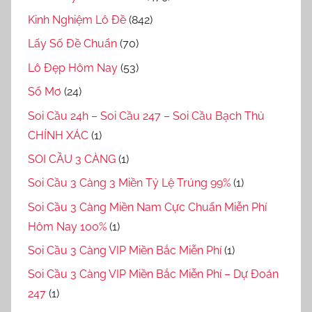
Kinh Nghiệm Lô Đề
(842)
Lấy Số Đề Chuẩn
(70)
Lô Đẹp Hôm Nay
(53)
Sổ Mơ
(24)
Soi Cầu 24h – Soi Cầu 247 – Soi Cầu Bạch Thủ
CHÍNH XÁC
(1)
SOI CẦU 3 CÀNG
(1)
Soi Cầu 3 Càng 3 Miền Tỷ Lệ Trúng 99%
(1)
Soi Cầu 3 Càng Miền Nam Cực Chuẩn Miễn Phí
Hôm Nay 100%
(1)
Soi Cầu 3 Càng VIP Miền Bắc Miễn Phí
(1)
Soi Cầu 3 Càng VIP Miền Bắc Miễn Phí – Dự Đoán
247
(1)