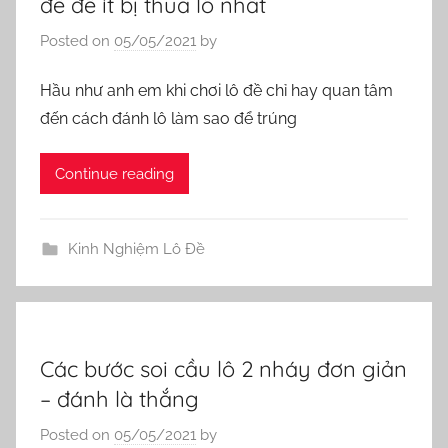
đề để ít bị thua lỗ nhất
Posted on
05/05/2021
by
Hầu như anh em khi chơi lô đề chỉ hay quan tâm
đến cách đánh lô làm sao để trúng
Continue reading
Kinh Nghiệm Lô Đề
Các bước soi cầu lô 2 nháy đơn giản
– đánh là thắng
Posted on
05/05/2021
by