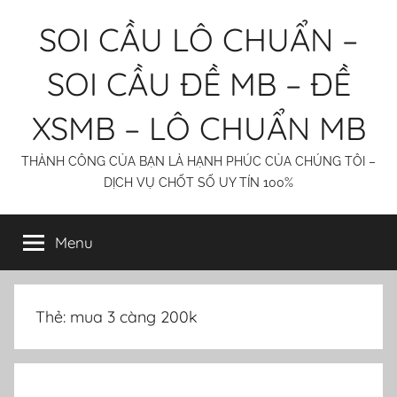
Skip
SOI CẦU LÔ CHUẨN –
to
content
SOI CẦU ĐỀ MB – ĐỀ
XSMB – LÔ CHUẨN MB
THÀNH CÔNG CỦA BẠN LÀ HẠNH PHÚC CỦA CHÚNG TÔI –
DỊCH VỤ CHỐT SỐ UY TÍN 100%
Menu
Thẻ:
mua 3 càng 200k