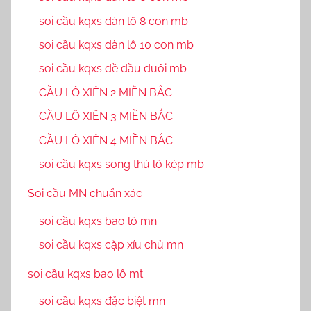
soi cầu kqxs dàn lô 8 con mb
soi cầu kqxs dàn lô 10 con mb
soi cầu kqxs đề đầu đuôi mb
CẦU LÔ XIÊN 2 MIỀN BẮC
CẦU LÔ XIÊN 3 MIỀN BẮC
CẦU LÔ XIÊN 4 MIỀN BẮC
soi cầu kqxs song thủ lô kép mb
Soi cầu MN chuẩn xác
soi cầu kqxs bao lô mn
soi cầu kqxs cặp xíu chủ mn
soi cầu kqxs bao lô mt
soi cầu kqxs đặc biệt mn