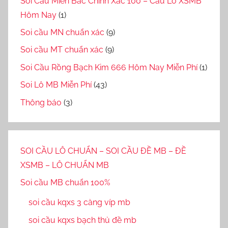
Soi Cầu Miền Bắc Chính Xác 100 – Cầu Lô XSMB
Hôm Nay
(1)
Soi cầu MN chuẩn xác
(9)
Soi cầu MT chuẩn xác
(9)
Soi Cầu Rồng Bạch Kim 666 Hôm Nay Miễn Phí
(1)
Soi Lô MB Miễn Phí
(43)
Thông báo
(3)
SOI CẦU LÔ CHUẨN – SOI CẦU ĐỀ MB – ĐỀ
XSMB – LÔ CHUẨN MB
Soi cầu MB chuẩn 100%
soi cầu kqxs 3 càng víp mb
soi cầu kqxs bạch thủ đề mb