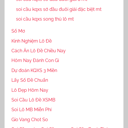
soi cầu kqxs sớ đầu đuôi giải đặc biệt mt
soi cầu kqxs song thủ lô mt
Sổ Mơ
Kinh Nghiệm Lô Đề
Cách Ăn Lô Đề Chiều Nay
Hôm Nay Đánh Con Gì
Dự đoán KQXS 3 Miền
Lấy Số Đề Chuẩn
Lô Đẹp Hôm Nay
Soi Cầu Lô Đề XSMB
Soi Lô MB Miễn Phí
Gio Vang Chot So