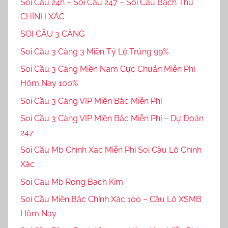
Soi Cầu 24h – Soi Cầu 247 – Soi Cầu Bạch Thủ
CHÍNH XÁC
SOI CẦU 3 CÀNG
Soi Cầu 3 Càng 3 Miền Tỷ Lệ Trúng 99%
Soi Cầu 3 Càng Miền Nam Cực Chuẩn Miễn Phí
Hôm Nay 100%
Soi Cầu 3 Càng VIP Miền Bắc Miễn Phí
Soi Cầu 3 Càng VIP Miền Bắc Miễn Phí – Dự Đoán
247
Soi Cầu Mb Chính Xác Miễn Phí Soi Cầu Lô Chính
Xác
Soi Cau Mb Rong Bach Kim
Soi Cầu Miền Bắc Chính Xác 100 – Cầu Lô XSMB
Hôm Nay