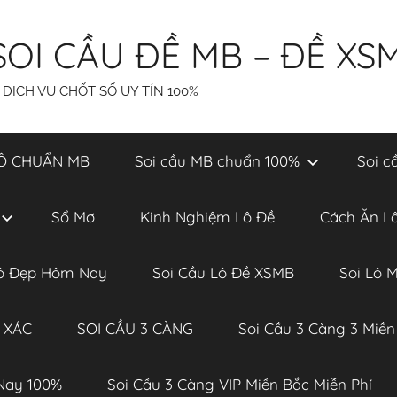
SOI CẦU ĐỀ MB – ĐỀ X
ỊCH VỤ CHỐT SỐ UY TÍN 100%
LÔ CHUẨN MB
Soi cầu MB chuẩn 100%
Soi c
Sổ Mơ
Kinh Nghiệm Lô Đề
Cách Ăn L
ô Đẹp Hôm Nay
Soi Cầu Lô Đề XSMB
Soi Lô 
H XÁC
SOI CẦU 3 CÀNG
Soi Cầu 3 Càng 3 Miền
Nay 100%
Soi Cầu 3 Càng VIP Miền Bắc Miễn Phí