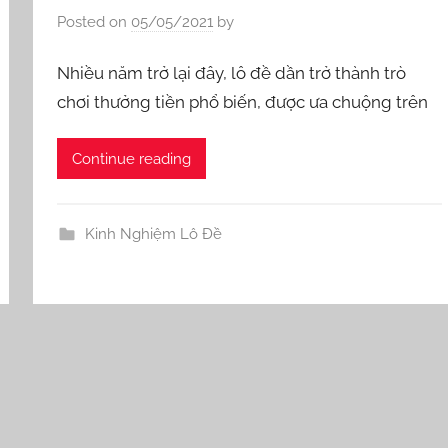
Posted on
05/05/2021
by
Nhiều năm trở lại đây, lô đề dần trở thành trò
chơi thưởng tiền phổ biến, được ưa chuộng trên
Continue reading
Kinh Nghiệm Lô Đề