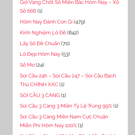
Giờ Vàng Chốt Số Miền Bắc Hôm Nay – Xổ
Số 666
(1)
Hôm Nay Đánh Con Gì
(479)
Kinh Nghiệm Lô Đề
(842)
Lấy Số Đề Chuẩn
(70)
Lô Đẹp Hôm Nay
(53)
Sổ Mơ
(24)
Soi Cầu 24h – Soi Cầu 247 – Soi Cầu Bạch
Thủ CHÍNH XÁC
(1)
SOI CẦU 3 CÀNG
(1)
Soi Cầu 3 Càng 3 Miền Tỷ Lệ Trúng 99%
(1)
Soi Cầu 3 Càng Miền Nam Cực Chuẩn
Miễn Phí Hôm Nay 100%
(1)