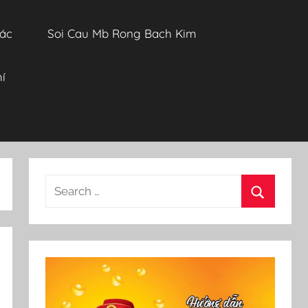
Xác
Soi Cau Mb Rong Bach Kim
í