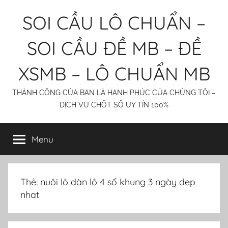
Skip
SOI CẦU LÔ CHUẨN –
to
content
SOI CẦU ĐỀ MB – ĐỀ
XSMB – LÔ CHUẨN MB
THÀNH CÔNG CỦA BẠN LÀ HẠNH PHÚC CỦA CHÚNG TÔI –
DỊCH VỤ CHỐT SỐ UY TÍN 100%
Menu
Thẻ:
nuôi lô dàn lô 4 số khung 3 ngày dep
nhat