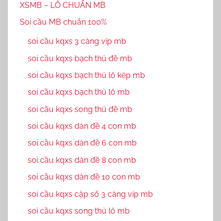
XSMB – LÔ CHUẨN MB
Soi cầu MB chuẩn 100%
soi cầu kqxs 3 càng víp mb
soi cầu kqxs bạch thủ đề mb
soi cầu kqxs bạch thủ lô kép mb
soi cầu kqxs bạch thủ lô mb
soi cầu kqxs song thủ đề mb
soi cầu kqxs dàn đề 4 con mb
soi cầu kqxs dàn đề 6 con mb
soi cầu kqxs dàn đề 8 con mb
soi cầu kqxs dàn đề 10 con mb
soi cầu kqxs cặp số 3 càng víp mb
soi cầu kqxs song thủ lô mb