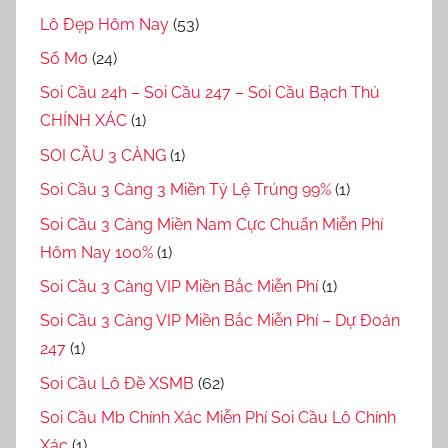
Lô Đẹp Hôm Nay
(53)
Sổ Mơ
(24)
Soi Cầu 24h – Soi Cầu 247 – Soi Cầu Bạch Thủ
CHÍNH XÁC
(1)
SOI CẦU 3 CÀNG
(1)
Soi Cầu 3 Càng 3 Miền Tỷ Lệ Trúng 99%
(1)
Soi Cầu 3 Càng Miền Nam Cực Chuẩn Miễn Phí
Hôm Nay 100%
(1)
Soi Cầu 3 Càng VIP Miền Bắc Miễn Phí
(1)
Soi Cầu 3 Càng VIP Miền Bắc Miễn Phí – Dự Đoán
247
(1)
Soi Cầu Lô Đề XSMB
(62)
Soi Cầu Mb Chính Xác Miễn Phí Soi Cầu Lô Chính
Xác
(1)