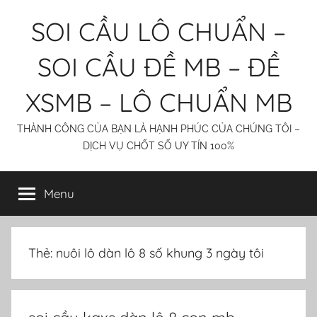
Skip
SOI CẦU LÔ CHUẨN –
to
content
SOI CẦU ĐỀ MB – ĐỀ
XSMB – LÔ CHUẨN MB
THÀNH CÔNG CỦA BẠN LÀ HẠNH PHÚC CỦA CHÚNG TÔI –
DỊCH VỤ CHỐT SỐ UY TÍN 100%
Menu
Thẻ:
nuôi lô dàn lô 8 số khung 3 ngày tôi