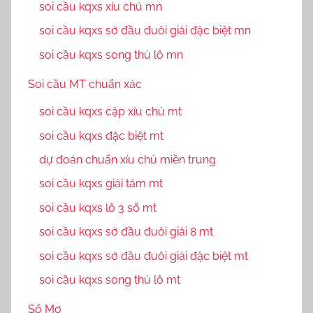
soi cầu kqxs xíu chủ mn
soi cầu kqxs sớ đầu đuôi giải đặc biệt mn
soi cầu kqxs song thủ lô mn
Soi cầu MT chuẩn xác
soi cầu kqxs cặp xíu chủ mt
soi cầu kqxs đặc biệt mt
dự đoán chuẩn xíu chủ miền trung
soi cầu kqxs giải tám mt
soi cầu kqxs lô 3 số mt
soi cầu kqxs sớ đầu đuôi giải 8 mt
soi cầu kqxs sớ đầu đuôi giải đặc biệt mt
soi cầu kqxs song thủ lô mt
Sổ Mơ