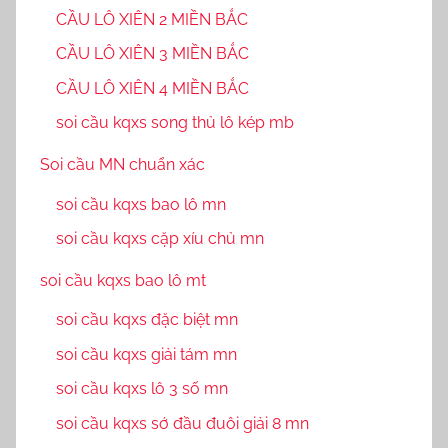
CẦU LÔ XIÊN 2 MIỀN BẮC
CẦU LÔ XIÊN 3 MIỀN BẮC
CẦU LÔ XIÊN 4 MIỀN BẮC
soi cầu kqxs song thủ lô kép mb
Soi cầu MN chuẩn xác
soi cầu kqxs bao lô mn
soi cầu kqxs cặp xíu chủ mn
soi cầu kqxs bao lô mt
soi cầu kqxs đặc biệt mn
soi cầu kqxs giải tám mn
soi cầu kqxs lô 3 số mn
soi cầu kqxs sớ đầu đuôi giải 8 mn