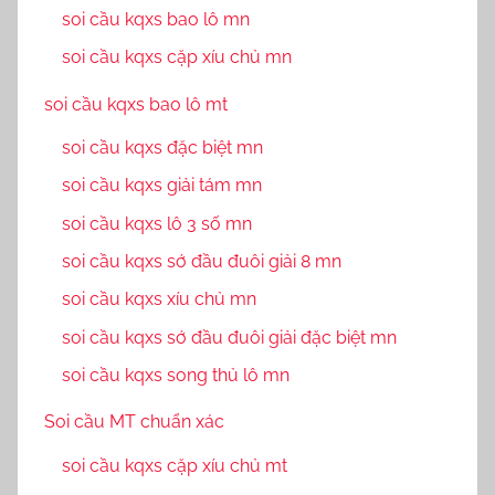
soi cầu kqxs bao lô mn
soi cầu kqxs cặp xíu chủ mn
soi cầu kqxs bao lô mt
soi cầu kqxs đặc biệt mn
soi cầu kqxs giải tám mn
soi cầu kqxs lô 3 số mn
soi cầu kqxs sớ đầu đuôi giải 8 mn
soi cầu kqxs xíu chủ mn
soi cầu kqxs sớ đầu đuôi giải đặc biệt mn
soi cầu kqxs song thủ lô mn
Soi cầu MT chuẩn xác
soi cầu kqxs cặp xíu chủ mt