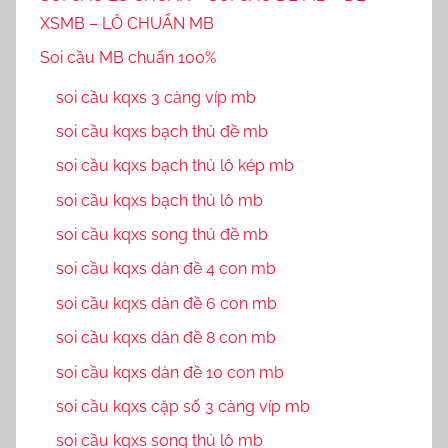
XSMB – LÔ CHUẨN MB
Soi cầu MB chuẩn 100%
soi cầu kqxs 3 càng víp mb
soi cầu kqxs bạch thủ đề mb
soi cầu kqxs bạch thủ lô kép mb
soi cầu kqxs bạch thủ lô mb
soi cầu kqxs song thủ đề mb
soi cầu kqxs dàn đề 4 con mb
soi cầu kqxs dàn đề 6 con mb
soi cầu kqxs dàn đề 8 con mb
soi cầu kqxs dàn đề 10 con mb
soi cầu kqxs cặp số 3 càng víp mb
soi cầu kqxs song thủ lô mb