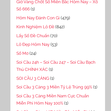
Giờ Vàng Chốt Số Miền Bắc Hôm Nay – Xổ
Số 666
(1)
Hôm Nay Đánh Con Gì
(479)
Kinh Nghiệm Lô Đề
(842)
Lấy Số Đề Chuẩn
(70)
Lô Đẹp Hôm Nay
(53)
Sổ Mơ
(24)
Soi Cầu 24h – Soi Cầu 247 – Soi Cầu Bạch
Thủ CHÍNH XÁC
(1)
SOI CẦU 3 CÀNG
(1)
Soi Cầu 3 Càng 3 Miền Tỷ Lệ Trúng 99%
(1)
Soi Cầu 3 Càng Miền Nam Cực Chuẩn
Miễn Phí Hôm Nay 100%
(1)