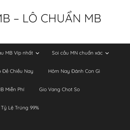
SMB – LÔ CHUẨN MB
ầu MB Víp nhất
Soi cầu MN chuẩn xác
ô Đề Chiều Nay
Hôm Nay Đánh Con Gì
MB Miễn Phí
Gio Vang Chot So
 Tỷ Lệ Trúng 99%