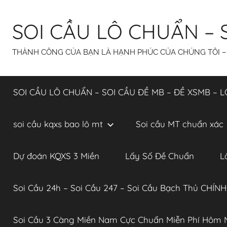
Skip
to
SOI CẦU LÔ CHUẨN – 
content
THÀNH CÔNG CỦA BẠN LÀ HẠNH PHÚC CỦA CHÚNG TÔI – D
SOI CẦU LÔ CHUẨN – SOI CẦU ĐỀ MB – ĐỀ XSMB – 
soi cầu kqxs bao lô mt
Soi cầu MT chuẩn xác
Dự đoán KQXS 3 Miền
Lấy Số Đề Chuẩn
L
Soi Cầu 24h – Soi Cầu 247 – Soi Cầu Bạch Thủ CHÍN
Soi Cầu 3 Càng Miền Nam Cực Chuẩn Miễn Phí Hôm 