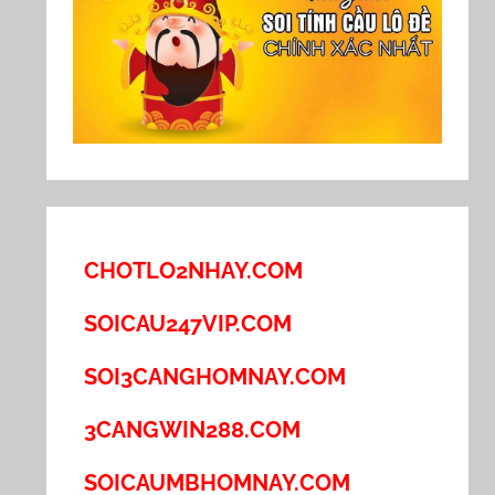
CHOTLO2NHAY.COM
SOICAU247VIP.COM
SOI3CANGHOMNAY.COM
3CANGWIN288.COM
SOICAUMBHOMNAY.COM