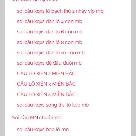
soi cầu kqxs lô bạch thủ 2 nháy víp mb
soi cầu kqxs dàn lô 4 con mb
soi cầu kqxs dàn lô 6 con mb
soi cầu kqxs dàn lô 8 con mb
soi cầu kqxs dàn lô 10 con mb
soi cầu kqxs đề đầu đuôi mb
CẦU LÔ XIÊN 2 MIỀN BẮC
CẦU LÔ XIÊN 3 MIỀN BẮC
CẦU LÔ XIÊN 4 MIỀN BẮC
soi cầu kqxs song thủ lô kép mb
Soi cầu MN chuẩn xác
soi cầu kqxs bao lô mn