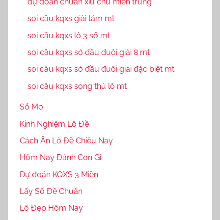
dự đoán chuẩn xíu chủ miền trung
soi cầu kqxs giải tám mt
soi cầu kqxs lô 3 số mt
soi cầu kqxs sớ đầu đuôi giải 8 mt
soi cầu kqxs sớ đầu đuôi giải đặc biệt mt
soi cầu kqxs song thủ lô mt
Sổ Mơ
Kinh Nghiệm Lô Đề
Cách Ăn Lô Đề Chiều Nay
Hôm Nay Đánh Con Gì
Dự đoán KQXS 3 Miền
Lấy Số Đề Chuẩn
Lô Đẹp Hôm Nay