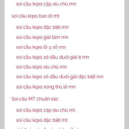
soi cầu kqxs cặp xíu chủ mn
soi cầu kqxs bao lô mt
soi cầu kqxs đặc biệt mn
soi cầu kqxs giải tám mn
soi cầu kqxs lô 3 số mn
soi cầu kqxs sớ đầu đuôi giải 8 mn
soi cầu kqxs xíu chủ mn
soi cầu kqxs sớ đầu đuôi giải đặc biệt mn
soi cầu kqxs song thủ lô mn
Soi cầu MT chuẩn xác
soi cầu kqxs cặp xíu chủ mt
soi cầu kqxs đặc biệt mt