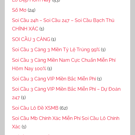
Sổ Mơ
(24)
Soi Cầu 24h – Soi Cầu 247 – Soi Cầu Bạch Thủ
CHÍNH XÁC
(1)
SOI CẦU 3 CÀNG
(1)
Soi Cầu 3 Càng 3 Miền Tỷ Lệ Trúng 99%
(1)
Soi Cầu 3 Càng Miền Nam Cực Chuẩn Miễn Phí
Hôm Nay 100%
(1)
Soi Cầu 3 Càng VIP Miền Bắc Miễn Phí
(1)
Soi Cầu 3 Càng VIP Miền Bắc Miễn Phí – Dự Đoán
247
(1)
Soi Cầu Lô Đề XSMB
(62)
Soi Cầu Mb Chính Xác Miễn Phí Soi Cầu Lô Chính
Xác
(1)