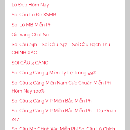
Lô Đẹp Hôm Nay
Soi Cầu Lô Đề XSMB
Soi Lô MB Miễn Phí
Gio Vang Chot So
Soi Cầu 24h – Soi Cầu 247 – Soi Cầu Bạch Thủ
CHÍNH XÁC
SOI CẦU 3 CÀNG
Soi Cầu 3 Càng 3 Miền Tỷ Lệ Trúng 99%
Soi Cầu 3 Càng Miền Nam Cực Chuẩn Miễn Phí
Hôm Nay 100%
Soi Cầu 3 Càng VIP Miền Bắc Miễn Phí
Soi Cầu 3 Càng VIP Miền Bắc Miễn Phí – Dự Đoán
247
Soi Cầu Mb Chính Xác Miễn Phí Soi Cầu Lô Chính