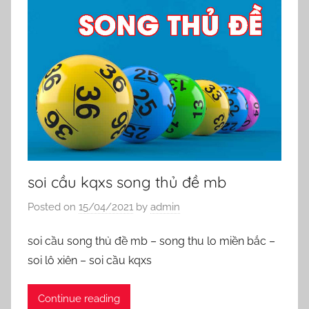
soi cầu kqxs song thủ đề mb
Posted on
15/04/2021
by
admin
soi cầu song thủ đề mb – song thu lo miền bắc –
soi lô xiên – soi cầu kqxs
Continue reading