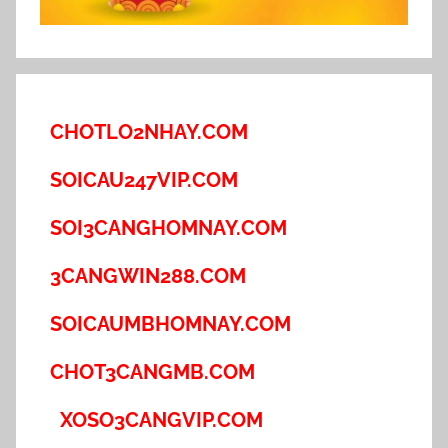
CHOTLO2NHAY.COM
SOICAU247VIP.COM
SOI3CANGHOMNAY.COM
3CANGWIN288.COM
SOICAUMBHOMNAY.COM
CHOT3CANGMB.COM
XOSO3CANGVIP.COM