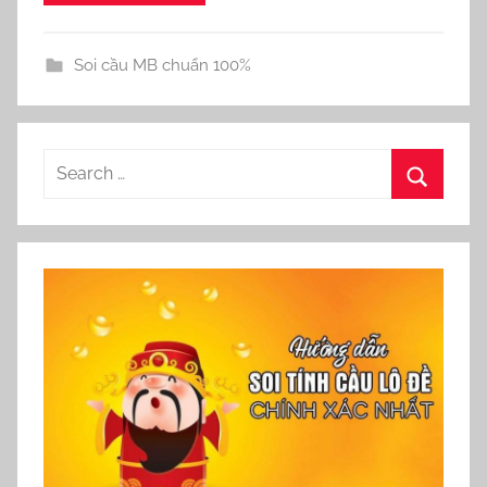
Soi cầu MB chuẩn 100%