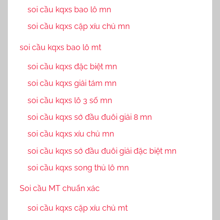
soi cầu kqxs bao lô mn
soi cầu kqxs cặp xíu chủ mn
soi cầu kqxs bao lô mt
soi cầu kqxs đặc biệt mn
soi cầu kqxs giải tám mn
soi cầu kqxs lô 3 số mn
soi cầu kqxs sớ đầu đuôi giải 8 mn
soi cầu kqxs xíu chủ mn
soi cầu kqxs sớ đầu đuôi giải đặc biệt mn
soi cầu kqxs song thủ lô mn
Soi cầu MT chuẩn xác
soi cầu kqxs cặp xíu chủ mt