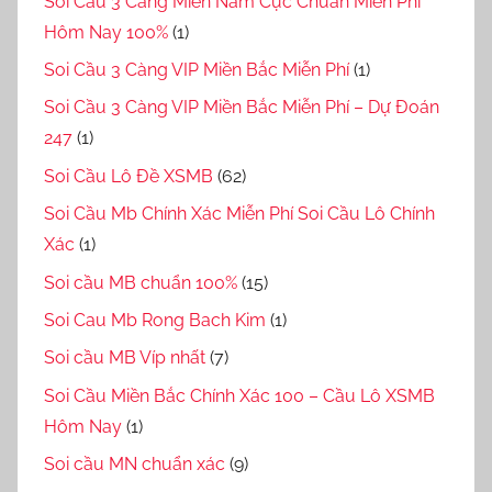
Soi Cầu 3 Càng Miền Nam Cực Chuẩn Miễn Phí
Hôm Nay 100%
(1)
Soi Cầu 3 Càng VIP Miền Bắc Miễn Phí
(1)
Soi Cầu 3 Càng VIP Miền Bắc Miễn Phí – Dự Đoán
247
(1)
Soi Cầu Lô Đề XSMB
(62)
Soi Cầu Mb Chính Xác Miễn Phí Soi Cầu Lô Chính
Xác
(1)
Soi cầu MB chuẩn 100%
(15)
Soi Cau Mb Rong Bach Kim
(1)
Soi cầu MB Víp nhất
(7)
Soi Cầu Miền Bắc Chính Xác 100 – Cầu Lô XSMB
Hôm Nay
(1)
Soi cầu MN chuẩn xác
(9)