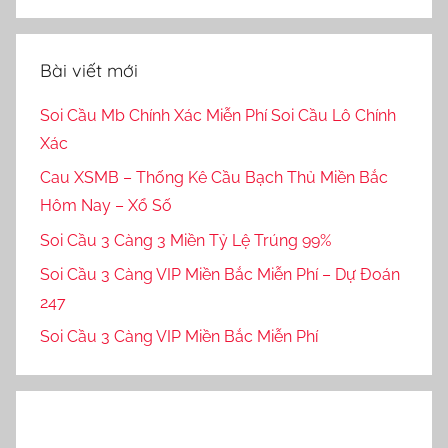
Bài viết mới
Soi Cầu Mb Chính Xác Miễn Phí Soi Cầu Lô Chính
Xác
Cau XSMB – Thống Kê Cầu Bạch Thủ Miền Bắc
Hôm Nay – Xổ Số
Soi Cầu 3 Càng 3 Miền Tỷ Lệ Trúng 99%
Soi Cầu 3 Càng VIP Miền Bắc Miễn Phí – Dự Đoán
247
Soi Cầu 3 Càng VIP Miền Bắc Miễn Phí