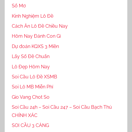
Sổ Mơ
Kinh Nghiệm Lô Đề
Cách Ăn Lô Đề Chiều Nay
Hôm Nay Đánh Con Gì
Dự đoán KQXS 3 Miền
Lấy Số Đề Chuẩn
Lô Đẹp Hôm Nay
Soi Cầu Lô Đề XSMB
Soi Lô MB Miễn Phí
Gio Vang Chot So
Soi Cầu 24h – Soi Cầu 247 – Soi Cầu Bạch Thủ
CHÍNH XÁC
SOI CẦU 3 CÀNG