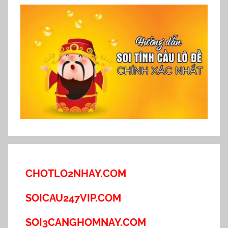
CHOTLO2NHAY.COM
SOICAU247VIP.COM
SOI3CANGHOMNAY.COM