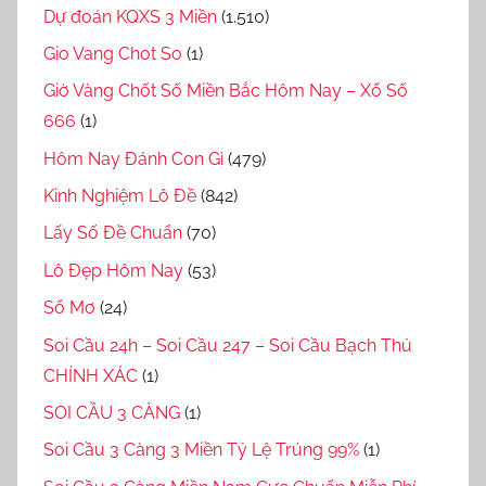
Dự đoán KQXS 3 Miền
(1.510)
Gio Vang Chot So
(1)
Giờ Vàng Chốt Số Miền Bắc Hôm Nay – Xổ Số
666
(1)
Hôm Nay Đánh Con Gì
(479)
Kinh Nghiệm Lô Đề
(842)
Lấy Số Đề Chuẩn
(70)
Lô Đẹp Hôm Nay
(53)
Sổ Mơ
(24)
Soi Cầu 24h – Soi Cầu 247 – Soi Cầu Bạch Thủ
CHÍNH XÁC
(1)
SOI CẦU 3 CÀNG
(1)
Soi Cầu 3 Càng 3 Miền Tỷ Lệ Trúng 99%
(1)