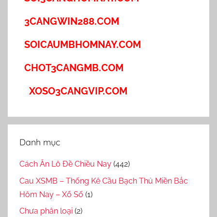
3CANGWIN288.COM
SOICAUMBHOMNAY.COM
CHOT3CANGMB.COM
XOSO3CANGVIP.COM
Danh mục
Cách Ăn Lô Đề Chiều Nay
(442)
Cau XSMB – Thống Kê Cầu Bạch Thủ Miền Bắc
Hôm Nay – Xổ Số
(1)
Chưa phân loại
(2)