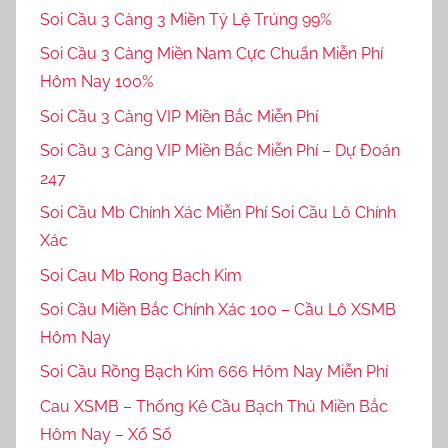
Soi Cầu 3 Càng 3 Miền Tỷ Lệ Trúng 99%
Soi Cầu 3 Càng Miền Nam Cực Chuẩn Miễn Phí
Hôm Nay 100%
Soi Cầu 3 Càng VIP Miền Bắc Miễn Phí
Soi Cầu 3 Càng VIP Miền Bắc Miễn Phí – Dự Đoán
247
Soi Cầu Mb Chính Xác Miễn Phí Soi Cầu Lô Chính
Xác
Soi Cau Mb Rong Bach Kim
Soi Cầu Miền Bắc Chính Xác 100 – Cầu Lô XSMB
Hôm Nay
Soi Cầu Rồng Bạch Kim 666 Hôm Nay Miễn Phí
Cau XSMB – Thống Kê Cầu Bạch Thủ Miền Bắc
Hôm Nay – Xổ Số