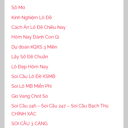
Sổ Mơ
Kinh Nghiệm Lô Đề
Cách Ăn Lô Đề Chiều Nay
Hôm Nay Đánh Con Gì
Dự đoán KQXS 3 Miền
Lấy Số Đề Chuẩn
Lô Đẹp Hôm Nay
Soi Cầu Lô Đề XSMB
Soi Lô MB Miễn Phí
Gio Vang Chot So
Soi Cầu 24h – Soi Cầu 247 – Soi Cầu Bạch Thủ
CHÍNH XÁC
SOI CẦU 3 CÀNG