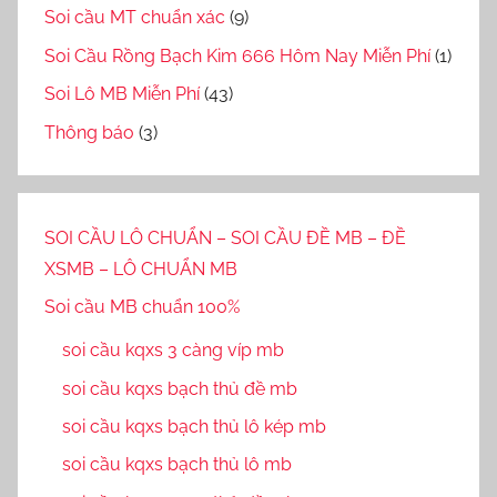
Soi cầu MT chuẩn xác
(9)
Soi Cầu Rồng Bạch Kim 666 Hôm Nay Miễn Phí
(1)
Soi Lô MB Miễn Phí
(43)
Thông báo
(3)
SOI CẦU LÔ CHUẨN – SOI CẦU ĐỀ MB – ĐỀ
XSMB – LÔ CHUẨN MB
Soi cầu MB chuẩn 100%
soi cầu kqxs 3 càng víp mb
soi cầu kqxs bạch thủ đề mb
soi cầu kqxs bạch thủ lô kép mb
soi cầu kqxs bạch thủ lô mb