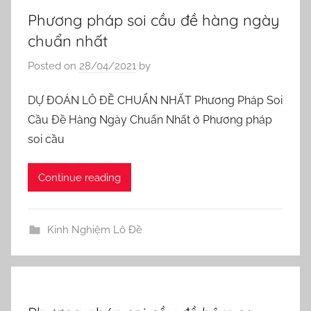
Phương pháp soi cầu đề hàng ngày
chuẩn nhất
Posted on
28/04/2021
by
DỰ ĐOÁN LÔ ĐỀ CHUẨN NHẤT Phương Pháp Soi
Cầu Đề Hàng Ngày Chuẩn Nhất ở Phương pháp
soi cầu
Continue reading
Kinh Nghiệm Lô Đề