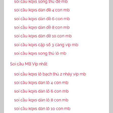
soi cầu kqxs song thủ đề mb
soi cầu kqxs dàn đề 4 con mb
soi cầu kqxs dàn đề 6 con mb
soi cầu kqxs dàn đề 8 con mb
soi cầu kqxs dàn đề 10 con mb
soi cầu kqxs cặp số 3 càng víp mb
soi cầu kqxs song thủ lô mb
Soi cầu MB Víp nhất
soi cầu kqxs lô bạch thủ 2 nháy víp mb
soi cầu kqxs dàn lô 4 con mb
soi cầu kqxs dàn lô 6 con mb
soi cầu kqxs dàn lô 8 con mb
soi cầu kqxs dàn lô 10 con mb