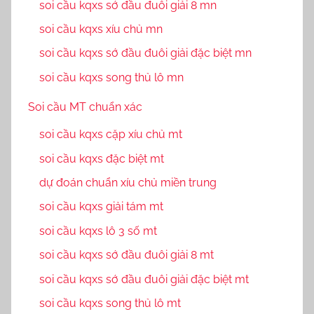
soi cầu kqxs sớ đầu đuôi giải 8 mn
soi cầu kqxs xíu chủ mn
soi cầu kqxs sớ đầu đuôi giải đặc biệt mn
soi cầu kqxs song thủ lô mn
Soi cầu MT chuẩn xác
soi cầu kqxs cặp xíu chủ mt
soi cầu kqxs đặc biệt mt
dự đoán chuẩn xíu chủ miền trung
soi cầu kqxs giải tám mt
soi cầu kqxs lô 3 số mt
soi cầu kqxs sớ đầu đuôi giải 8 mt
soi cầu kqxs sớ đầu đuôi giải đặc biệt mt
soi cầu kqxs song thủ lô mt