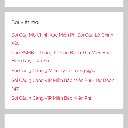
Bài viết mới
Soi Cầu Mb Chính Xác Miễn Phí Soi Cầu Lô Chính
Xác
Cau XSMB – Thống Kê Cầu Bạch Thủ Miền Bắc
Hôm Nay – Xổ Số
Soi Cầu 3 Càng 3 Miền Tỷ Lệ Trúng 99%
Soi Cầu 3 Càng VIP Miền Bắc Miễn Phí – Dự Đoán
247
Soi Cầu 3 Càng VIP Miền Bắc Miễn Phí