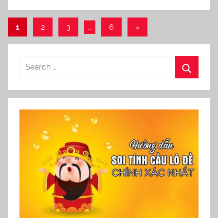
Phân
Next
1
2
3
…
6
»
Posts
trang
bài
viết