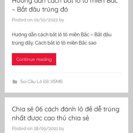
Hướng dẫn cách bắt lô tô miền Bắc
– Bắt đâu trúng đó
Posted on
01/10/2022
by
Hướng dẫn cách bắt lô tô miền Bắc – Bắt đâu
trúng đấy. Cách bắt lô tô miền Bắc sao
Continue reading
Soi Cầu Lô Đề XSMB
Chia sẻ 06 cách đánh lô đề dễ trúng
nhất được cao thủ chia sẻ
Posted on
18/09/2021
by