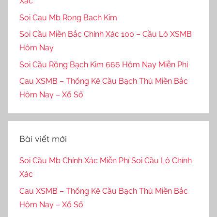
Xác
Soi Cau Mb Rong Bach Kim
Soi Cầu Miền Bắc Chính Xác 100 – Cầu Lô XSMB
Hôm Nay
Soi Cầu Rồng Bạch Kim 666 Hôm Nay Miễn Phí
Cau XSMB – Thống Kê Cầu Bạch Thủ Miền Bắc
Hôm Nay – Xổ Số
Bài viết mới
Soi Cầu Mb Chính Xác Miễn Phí Soi Cầu Lô Chính
Xác
Cau XSMB – Thống Kê Cầu Bạch Thủ Miền Bắc
Hôm Nay – Xổ Số