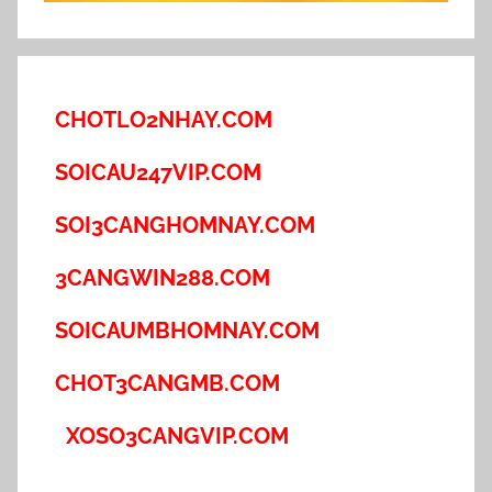
CHOTLO2NHAY.COM
SOICAU247VIP.COM
SOI3CANGHOMNAY.COM
3CANGWIN288.COM
SOICAUMBHOMNAY.COM
CHOT3CANGMB.COM
XOSO3CANGVIP.COM