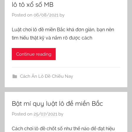
lô tô xổ số MB
Posted on
06/08/2021
by
Luật chơi lô đề miền Bắc khá đơn giản, bạn nên
tìm hiểu thật kỹ và nắm rõ được cách
Continue reading
Cách Ăn Lô Đề Chiều Nay
Bật mí quy luật lô đề miền Bắc
Posted on
25/07/2021
by
Cách chơi lô đề chốt số như thế nào để đạt hiệu