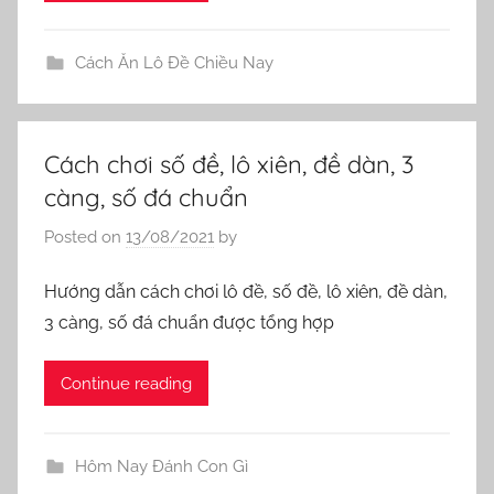
Cách Ăn Lô Đề Chiều Nay
Cách chơi số đề, lô xiên, đề dàn, 3
càng, số đá chuẩn
Posted on
13/08/2021
by
Hướng dẫn cách chơi lô đề, số đề, lô xiên, đề dàn,
3 càng, số đá chuẩn được tổng hợp
Continue reading
Hôm Nay Đánh Con Gì