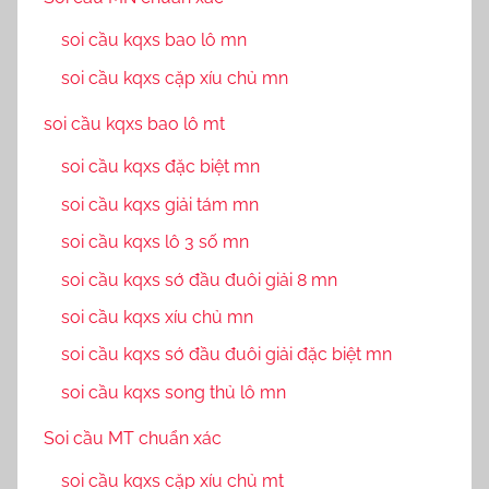
soi cầu kqxs bao lô mn
soi cầu kqxs cặp xíu chủ mn
soi cầu kqxs bao lô mt
soi cầu kqxs đặc biệt mn
soi cầu kqxs giải tám mn
soi cầu kqxs lô 3 số mn
soi cầu kqxs sớ đầu đuôi giải 8 mn
soi cầu kqxs xíu chủ mn
soi cầu kqxs sớ đầu đuôi giải đặc biệt mn
soi cầu kqxs song thủ lô mn
Soi cầu MT chuẩn xác
soi cầu kqxs cặp xíu chủ mt