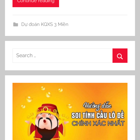
Continue reading
Dự đoán KQXS 3 Miền