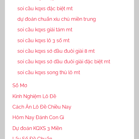
soi cầu kqxs đặc biệt mt
dự đoán chuẩn xíu chủ miền trung
soi cầu kqxs giải tám mt
soi cầu kqxs lô 3 số mt
soi cầu kqxs sớ đầu đuôi giải 8 mt
soi cầu kqxs sớ đầu đuôi giải đặc biệt mt
soi cầu kqxs song thủ lô mt
Sổ Mơ
Kinh Nghiệm Lô Đề
Cách Ăn Lô Đề Chiều Nay
Hôm Nay Đánh Con Gì
Dự đoán KQXS 3 Miền
Lấy Số Đề Chuẩn