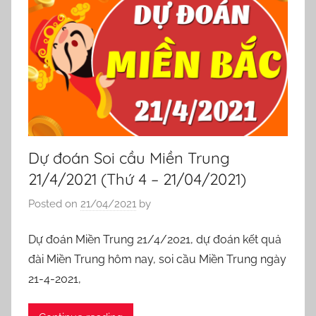
Dự đoán Soi cầu Miền Trung
21/4/2021 (Thứ 4 – 21/04/2021)
Posted on
21/04/2021
by
Dự đoán Miền Trung 21/4/2021, dự đoán kết quả
đài Miền Trung hôm nay, soi cầu Miền Trung ngày
21-4-2021,