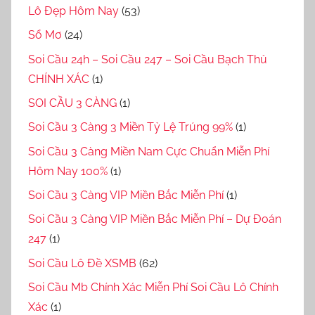
Lô Đẹp Hôm Nay
(53)
Sổ Mơ
(24)
Soi Cầu 24h – Soi Cầu 247 – Soi Cầu Bạch Thủ
CHÍNH XÁC
(1)
SOI CẦU 3 CÀNG
(1)
Soi Cầu 3 Càng 3 Miền Tỷ Lệ Trúng 99%
(1)
Soi Cầu 3 Càng Miền Nam Cực Chuẩn Miễn Phí
Hôm Nay 100%
(1)
Soi Cầu 3 Càng VIP Miền Bắc Miễn Phí
(1)
Soi Cầu 3 Càng VIP Miền Bắc Miễn Phí – Dự Đoán
247
(1)
Soi Cầu Lô Đề XSMB
(62)
Soi Cầu Mb Chính Xác Miễn Phí Soi Cầu Lô Chính
Xác
(1)