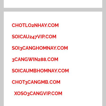
CHOTLO2NHAY.COM
SOICAU247VIP.COM
SOI3CANGHOMNAY.COM
3CANGWIN288.COM
SOICAUMBHOMNAY.COM
CHOT3CANGMB.COM
XOSO3CANGVIP.COM