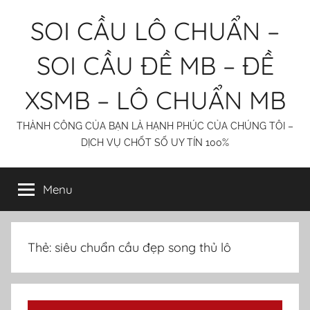
Skip
SOI CẦU LÔ CHUẨN –
to
content
SOI CẦU ĐỀ MB – ĐỀ
XSMB – LÔ CHUẨN MB
THÀNH CÔNG CỦA BẠN LÀ HẠNH PHÚC CỦA CHÚNG TÔI –
DỊCH VỤ CHỐT SỐ UY TÍN 100%
Menu
Thẻ:
siêu chuẩn cầu đẹp song thủ lô