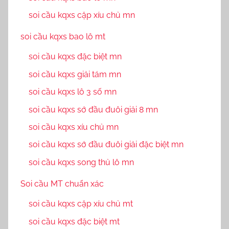
soi cầu kqxs cặp xíu chủ mn
soi cầu kqxs bao lô mt
soi cầu kqxs đặc biệt mn
soi cầu kqxs giải tám mn
soi cầu kqxs lô 3 số mn
soi cầu kqxs sớ đầu đuôi giải 8 mn
soi cầu kqxs xíu chủ mn
soi cầu kqxs sớ đầu đuôi giải đặc biệt mn
soi cầu kqxs song thủ lô mn
Soi cầu MT chuẩn xác
soi cầu kqxs cặp xíu chủ mt
soi cầu kqxs đặc biệt mt