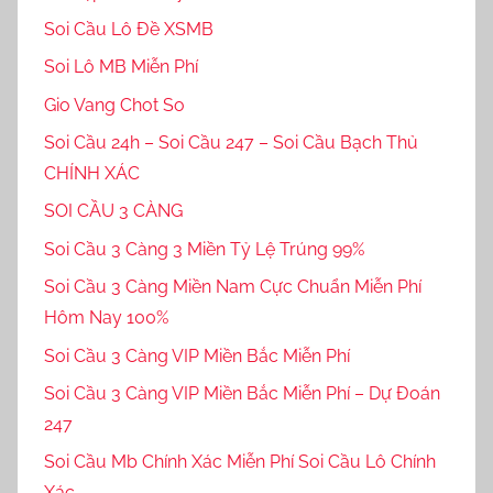
Soi Cầu Lô Đề XSMB
Soi Lô MB Miễn Phí
Gio Vang Chot So
Soi Cầu 24h – Soi Cầu 247 – Soi Cầu Bạch Thủ
CHÍNH XÁC
SOI CẦU 3 CÀNG
Soi Cầu 3 Càng 3 Miền Tỷ Lệ Trúng 99%
Soi Cầu 3 Càng Miền Nam Cực Chuẩn Miễn Phí
Hôm Nay 100%
Soi Cầu 3 Càng VIP Miền Bắc Miễn Phí
Soi Cầu 3 Càng VIP Miền Bắc Miễn Phí – Dự Đoán
247
Soi Cầu Mb Chính Xác Miễn Phí Soi Cầu Lô Chính
Xác