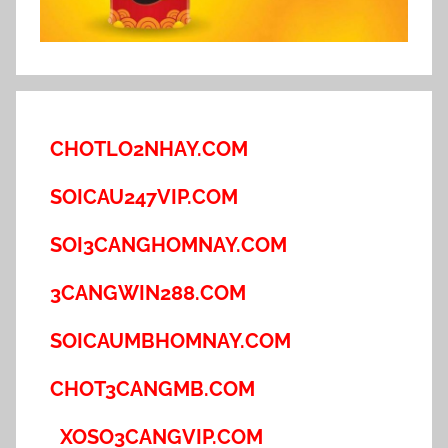
CHOTLO2NHAY.COM
SOICAU247VIP.COM
SOI3CANGHOMNAY.COM
3CANGWIN288.COM
SOICAUMBHOMNAY.COM
CHOT3CANGMB.COM
XOSO3CANGVIP.COM