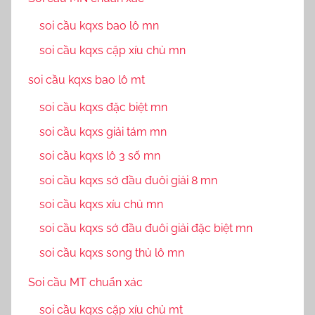
soi cầu kqxs bao lô mn
soi cầu kqxs cặp xíu chủ mn
soi cầu kqxs bao lô mt
soi cầu kqxs đặc biệt mn
soi cầu kqxs giải tám mn
soi cầu kqxs lô 3 số mn
soi cầu kqxs sớ đầu đuôi giải 8 mn
soi cầu kqxs xíu chủ mn
soi cầu kqxs sớ đầu đuôi giải đặc biệt mn
soi cầu kqxs song thủ lô mn
Soi cầu MT chuẩn xác
soi cầu kqxs cặp xíu chủ mt