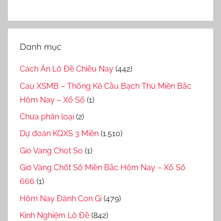
Danh mục
Cách Ăn Lô Đề Chiều Nay
(442)
Cau XSMB – Thống Kê Cầu Bạch Thủ Miền Bắc
Hôm Nay – Xổ Số
(1)
Chưa phân loại
(2)
Dự đoán KQXS 3 Miền
(1.510)
Gio Vang Chot So
(1)
Giờ Vàng Chốt Số Miền Bắc Hôm Nay – Xổ Số
666
(1)
Hôm Nay Đánh Con Gì
(479)
Kinh Nghiệm Lô Đề
(842)