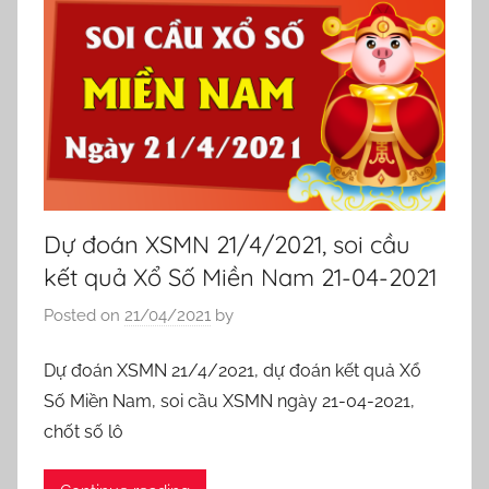
Dự đoán XSMN 21/4/2021, soi cầu
kết quả Xổ Số Miền Nam 21-04-2021
Posted on
21/04/2021
by
Dự đoán XSMN 21/4/2021, dự đoán kết quả Xổ
Số Miền Nam, soi cầu XSMN ngày 21-04-2021,
chốt số lô