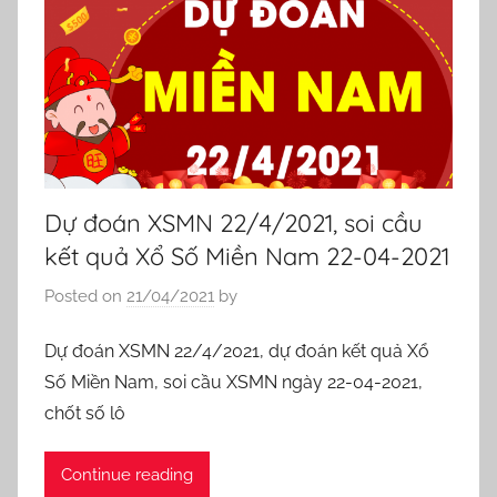
Dự đoán XSMN 22/4/2021, soi cầu
kết quả Xổ Số Miền Nam 22-04-2021
Posted on
21/04/2021
by
Dự đoán XSMN 22/4/2021, dự đoán kết quả Xổ
Số Miền Nam, soi cầu XSMN ngày 22-04-2021,
chốt số lô
Continue reading