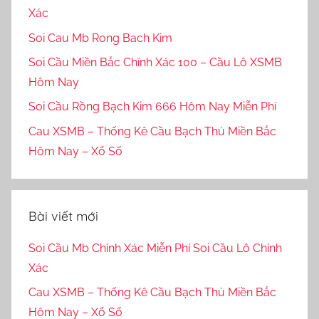
Xác
Soi Cau Mb Rong Bach Kim
Soi Cầu Miền Bắc Chính Xác 100 – Cầu Lô XSMB
Hôm Nay
Soi Cầu Rồng Bạch Kim 666 Hôm Nay Miễn Phí
Cau XSMB – Thống Kê Cầu Bạch Thủ Miền Bắc
Hôm Nay – Xổ Số
Bài viết mới
Soi Cầu Mb Chính Xác Miễn Phí Soi Cầu Lô Chính
Xác
Cau XSMB – Thống Kê Cầu Bạch Thủ Miền Bắc
Hôm Nay – Xổ Số