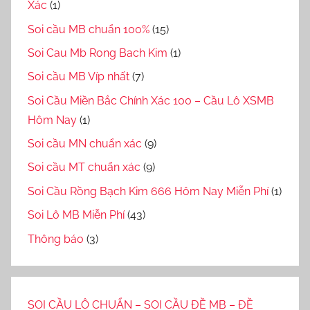
Xác
(1)
Soi cầu MB chuẩn 100%
(15)
Soi Cau Mb Rong Bach Kim
(1)
Soi cầu MB Víp nhất
(7)
Soi Cầu Miền Bắc Chính Xác 100 – Cầu Lô XSMB
Hôm Nay
(1)
Soi cầu MN chuẩn xác
(9)
Soi cầu MT chuẩn xác
(9)
Soi Cầu Rồng Bạch Kim 666 Hôm Nay Miễn Phí
(1)
Soi Lô MB Miễn Phí
(43)
Thông báo
(3)
SOI CẦU LÔ CHUẨN – SOI CẦU ĐỀ MB – ĐỀ