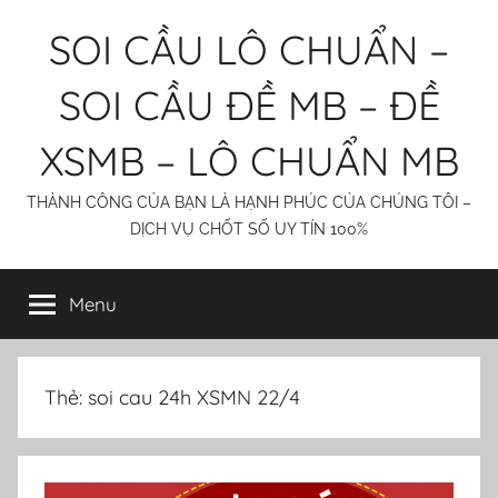
Skip
SOI CẦU LÔ CHUẨN –
to
content
SOI CẦU ĐỀ MB – ĐỀ
XSMB – LÔ CHUẨN MB
THÀNH CÔNG CỦA BẠN LÀ HẠNH PHÚC CỦA CHÚNG TÔI –
DỊCH VỤ CHỐT SỐ UY TÍN 100%
Menu
Thẻ:
soi cau 24h XSMN 22/4