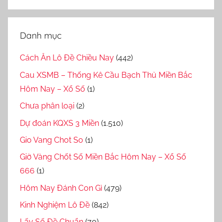
Danh mục
Cách Ăn Lô Đề Chiều Nay
(442)
Cau XSMB – Thống Kê Cầu Bạch Thủ Miền Bắc
Hôm Nay – Xổ Số
(1)
Chưa phân loại
(2)
Dự đoán KQXS 3 Miền
(1.510)
Gio Vang Chot So
(1)
Giờ Vàng Chốt Số Miền Bắc Hôm Nay – Xổ Số
666
(1)
Hôm Nay Đánh Con Gì
(479)
Kinh Nghiệm Lô Đề
(842)
Lấy Số Đề Chuẩn
(70)