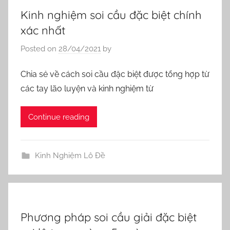
Kinh nghiệm soi cầu đặc biệt chính
xác nhất
Posted on
28/04/2021
by
Chia sẻ về cách soi cầu đặc biệt được tổng hợp từ
các tay lão luyện và kinh nghiệm từ
Continue reading
Kinh Nghiệm Lô Đề
Phương pháp soi cầu giải đặc biệt