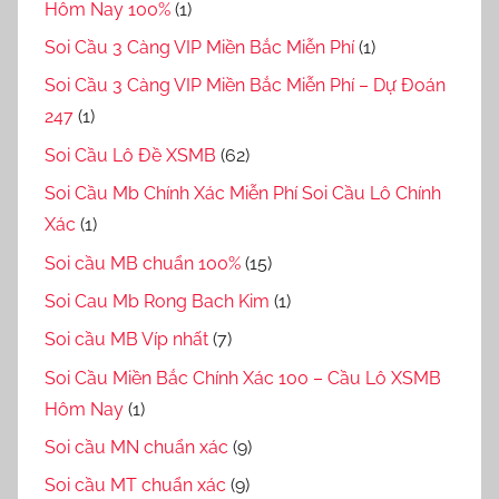
Hôm Nay 100%
(1)
Soi Cầu 3 Càng VIP Miền Bắc Miễn Phí
(1)
Soi Cầu 3 Càng VIP Miền Bắc Miễn Phí – Dự Đoán
247
(1)
Soi Cầu Lô Đề XSMB
(62)
Soi Cầu Mb Chính Xác Miễn Phí Soi Cầu Lô Chính
Xác
(1)
Soi cầu MB chuẩn 100%
(15)
Soi Cau Mb Rong Bach Kim
(1)
Soi cầu MB Víp nhất
(7)
Soi Cầu Miền Bắc Chính Xác 100 – Cầu Lô XSMB
Hôm Nay
(1)
Soi cầu MN chuẩn xác
(9)
Soi cầu MT chuẩn xác
(9)