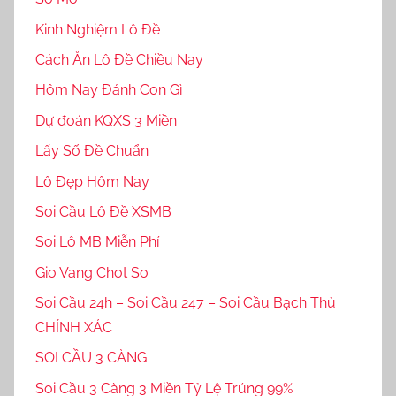
Kinh Nghiệm Lô Đề
Cách Ăn Lô Đề Chiều Nay
Hôm Nay Đánh Con Gì
Dự đoán KQXS 3 Miền
Lấy Số Đề Chuẩn
Lô Đẹp Hôm Nay
Soi Cầu Lô Đề XSMB
Soi Lô MB Miễn Phí
Gio Vang Chot So
Soi Cầu 24h – Soi Cầu 247 – Soi Cầu Bạch Thủ
CHÍNH XÁC
SOI CẦU 3 CÀNG
Soi Cầu 3 Càng 3 Miền Tỷ Lệ Trúng 99%