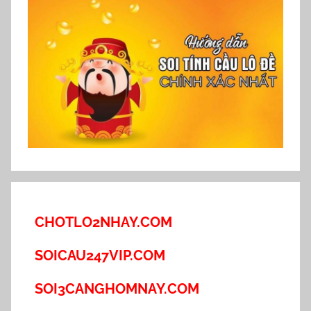
CHOTLO2NHAY.COM
SOICAU247VIP.COM
SOI3CANGHOMNAY.COM