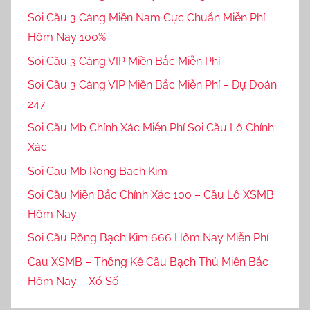
Soi Cầu 3 Càng Miền Nam Cực Chuẩn Miễn Phí
Hôm Nay 100%
Soi Cầu 3 Càng VIP Miền Bắc Miễn Phí
Soi Cầu 3 Càng VIP Miền Bắc Miễn Phí – Dự Đoán
247
Soi Cầu Mb Chính Xác Miễn Phí Soi Cầu Lô Chính
Xác
Soi Cau Mb Rong Bach Kim
Soi Cầu Miền Bắc Chính Xác 100 – Cầu Lô XSMB
Hôm Nay
Soi Cầu Rồng Bạch Kim 666 Hôm Nay Miễn Phí
Cau XSMB – Thống Kê Cầu Bạch Thủ Miền Bắc
Hôm Nay – Xổ Số