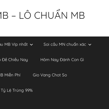
SMB – LÔ CHUẨN MB
ầu MB Víp nhất
Soi cầu MN chuẩn xác
ô Đề Chiều Nay
Hôm Nay Đánh Con Gì
MB Miễn Phí
Gio Vang Chot So
 Tỷ Lệ Trúng 99%