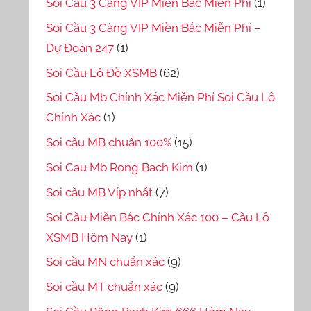
Soi Cầu 3 Càng VIP Miền Bắc Miễn Phí
(1)
Soi Cầu 3 Càng VIP Miền Bắc Miễn Phí –
Dự Đoán 247
(1)
Soi Cầu Lô Đề XSMB
(62)
Soi Cầu Mb Chính Xác Miễn Phí Soi Cầu Lô
Chính Xác
(1)
Soi cầu MB chuẩn 100%
(15)
Soi Cau Mb Rong Bach Kim
(1)
Soi cầu MB Víp nhất
(7)
Soi Cầu Miền Bắc Chính Xác 100 – Cầu Lô
XSMB Hôm Nay
(1)
Soi cầu MN chuẩn xác
(9)
Soi cầu MT chuẩn xác
(9)