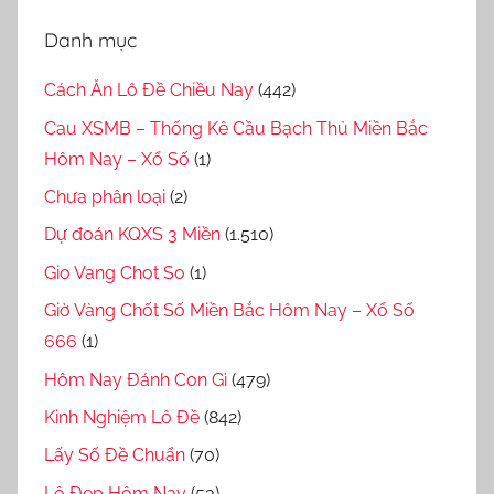
Danh mục
Cách Ăn Lô Đề Chiều Nay
(442)
Cau XSMB – Thống Kê Cầu Bạch Thủ Miền Bắc
Hôm Nay – Xổ Số
(1)
Chưa phân loại
(2)
Dự đoán KQXS 3 Miền
(1.510)
Gio Vang Chot So
(1)
Giờ Vàng Chốt Số Miền Bắc Hôm Nay – Xổ Số
666
(1)
Hôm Nay Đánh Con Gì
(479)
Kinh Nghiệm Lô Đề
(842)
Lấy Số Đề Chuẩn
(70)
Lô Đẹp Hôm Nay
(53)