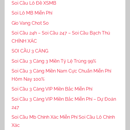
Soi Cầu Lô Đề XSMB
Soi Lô MB Miễn Phí
Gio Vang Chot So
Soi Cầu 24h – Soi Cầu 247 – Soi Cầu Bạch Thủ
CHÍNH XÁC
SOI CẦU 3 CÀNG
Soi Cầu 3 Càng 3 Miền Tỷ Lệ Trúng 99%
Soi Cầu 3 Càng Miền Nam Cực Chuẩn Miễn Phí
Hôm Nay 100%
Soi Cầu 3 Càng VIP Miền Bắc Miễn Phí
Soi Cầu 3 Càng VIP Miền Bắc Miễn Phí – Dự Đoán
247
Soi Cầu Mb Chính Xác Miễn Phí Soi Cầu Lô Chính
Xác