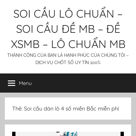
Skip
SOI CẦU LÔ CHUẨN –
to
content
SOI CẦU ĐỀ MB – ĐỀ
XSMB – LÔ CHUẨN MB
THÀNH CÔNG CỦA BẠN LÀ HẠNH PHÚC CỦA CHÚNG TÔI –
DỊCH VỤ CHỐT SỐ UY TÍN 100%
Menu
Thẻ:
Soi cầu dàn lô 4 số miền Bắc miễn phí