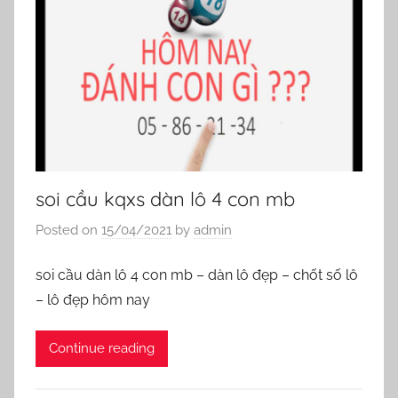
soi cầu kqxs dàn lô 4 con mb
Posted on
15/04/2021
by
admin
soi cầu dàn lô 4 con mb – dàn lô đẹp – chốt số lô
– lô đẹp hôm nay
Continue reading