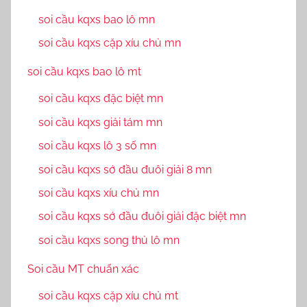
soi cầu kqxs bao lô mn
soi cầu kqxs cặp xíu chủ mn
soi cầu kqxs bao lô mt
soi cầu kqxs đặc biệt mn
soi cầu kqxs giải tám mn
soi cầu kqxs lô 3 số mn
soi cầu kqxs sớ đầu đuôi giải 8 mn
soi cầu kqxs xíu chủ mn
soi cầu kqxs sớ đầu đuôi giải đặc biệt mn
soi cầu kqxs song thủ lô mn
Soi cầu MT chuẩn xác
soi cầu kqxs cặp xíu chủ mt