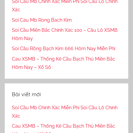
Soi Cầu Mb Chính Xác Miễn Phí Soi Cầu Lô Chính
Xác
Soi Cau Mb Rong Bach Kim
Soi Cầu Miền Bắc Chính Xác 100 – Cầu Lô XSMB
Hôm Nay
Soi Cầu Rồng Bạch Kim 666 Hôm Nay Miễn Phí
Cau XSMB – Thống Kê Cầu Bạch Thủ Miền Bắc
Hôm Nay – Xổ Số
Bài viết mới
Soi Cầu Mb Chính Xác Miễn Phí Soi Cầu Lô Chính
Xác
Cau XSMB – Thống Kê Cầu Bạch Thủ Miền Bắc