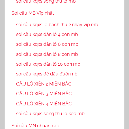
soi cầu kqxs song thủ lô mb
Soi cầu MB Víp nhất
soi cầu kqxs lô bạch thủ 2 nháy víp mb
soi cầu kqxs dàn lô 4 con mb
soi cầu kqxs dàn lô 6 con mb
soi cầu kqxs dàn lô 8 con mb
soi cầu kqxs dàn lô 10 con mb
soi cầu kqxs đề đầu đuôi mb
CẦU LÔ XIÊN 2 MIỀN BẮC
CẦU LÔ XIÊN 3 MIỀN BẮC
CẦU LÔ XIÊN 4 MIỀN BẮC
soi cầu kqxs song thủ lô kép mb
Soi cầu MN chuẩn xác