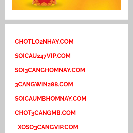
CHOTLO2NHAY.COM
SOICAU247VIP.COM
SOI3CANGHOMNAY.COM
3CANGWIN288.COM
SOICAUMBHOMNAY.COM
CHOT3CANGMB.COM
XOSO3CANGVIP.COM