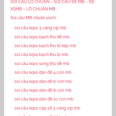
SOI CẦU LÔ CHUẨN – SOI CẦU ĐỀ MB – ĐỀ
XSMB – LÔ CHUẨN MB
Soi cầu MB chuẩn 100%
soi cầu kqxs 3 càng víp mb
soi cầu kqxs bạch thủ đề mb
soi cầu kqxs bạch thủ lô kép mb
soi cầu kqxs bạch thủ lô mb
soi cầu kqxs song thủ đề mb
soi cầu kqxs dàn đề 4 con mb
soi cầu kqxs dàn đề 6 con mb
soi cầu kqxs dàn đề 8 con mb
soi cầu kqxs dàn đề 10 con mb
soi cầu kqxs cặp số 3 càng víp mb