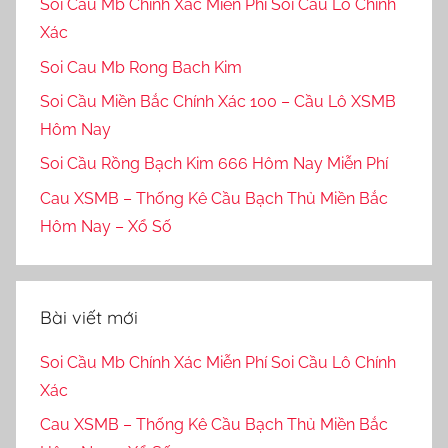
Soi Cầu Mb Chính Xác Miễn Phí Soi Cầu Lô Chính
Xác
Soi Cau Mb Rong Bach Kim
Soi Cầu Miền Bắc Chính Xác 100 – Cầu Lô XSMB
Hôm Nay
Soi Cầu Rồng Bạch Kim 666 Hôm Nay Miễn Phí
Cau XSMB – Thống Kê Cầu Bạch Thủ Miền Bắc
Hôm Nay – Xổ Số
Bài viết mới
Soi Cầu Mb Chính Xác Miễn Phí Soi Cầu Lô Chính
Xác
Cau XSMB – Thống Kê Cầu Bạch Thủ Miền Bắc