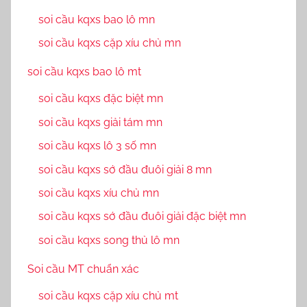
soi cầu kqxs bao lô mn
soi cầu kqxs cặp xíu chủ mn
soi cầu kqxs bao lô mt
soi cầu kqxs đặc biệt mn
soi cầu kqxs giải tám mn
soi cầu kqxs lô 3 số mn
soi cầu kqxs sớ đầu đuôi giải 8 mn
soi cầu kqxs xíu chủ mn
soi cầu kqxs sớ đầu đuôi giải đặc biệt mn
soi cầu kqxs song thủ lô mn
Soi cầu MT chuẩn xác
soi cầu kqxs cặp xíu chủ mt