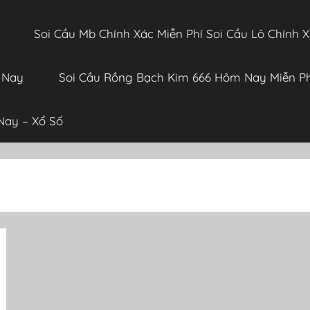
Soi Cầu Mb Chính Xác Miễn Phí Soi Cầu Lô Chính 
 Nay
Soi Cầu Rồng Bạch Kim 666 Hôm Nay Miễn Ph
Nay – Xổ Số