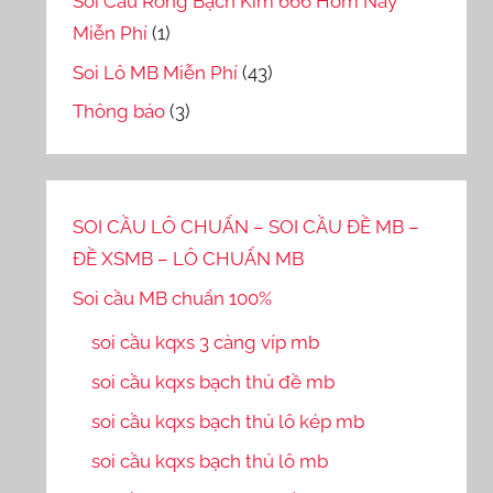
Soi Cầu Rồng Bạch Kim 666 Hôm Nay
Miễn Phí
(1)
Soi Lô MB Miễn Phí
(43)
Thông báo
(3)
SOI CẦU LÔ CHUẨN – SOI CẦU ĐỀ MB –
ĐỀ XSMB – LÔ CHUẨN MB
Soi cầu MB chuẩn 100%
soi cầu kqxs 3 càng víp mb
soi cầu kqxs bạch thủ đề mb
soi cầu kqxs bạch thủ lô kép mb
soi cầu kqxs bạch thủ lô mb