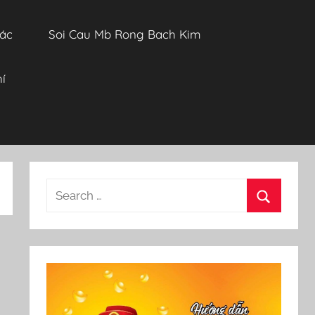
Xác
Soi Cau Mb Rong Bach Kim
í