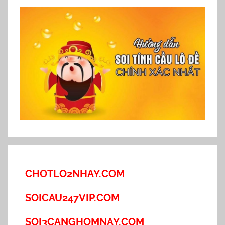
CHOTLO2NHAY.COM
SOICAU247VIP.COM
SOI3CANGHOMNAY.COM