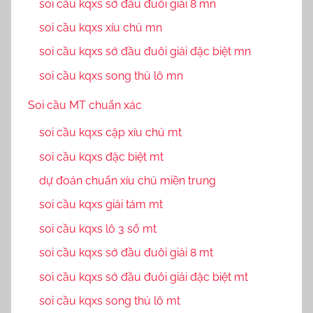
soi cầu kqxs sớ đầu đuôi giải 8 mn
soi cầu kqxs xíu chủ mn
soi cầu kqxs sớ đầu đuôi giải đặc biệt mn
soi cầu kqxs song thủ lô mn
Soi cầu MT chuẩn xác
soi cầu kqxs cặp xíu chủ mt
soi cầu kqxs đặc biệt mt
dự đoán chuẩn xíu chủ miền trung
soi cầu kqxs giải tám mt
soi cầu kqxs lô 3 số mt
soi cầu kqxs sớ đầu đuôi giải 8 mt
soi cầu kqxs sớ đầu đuôi giải đặc biệt mt
soi cầu kqxs song thủ lô mt