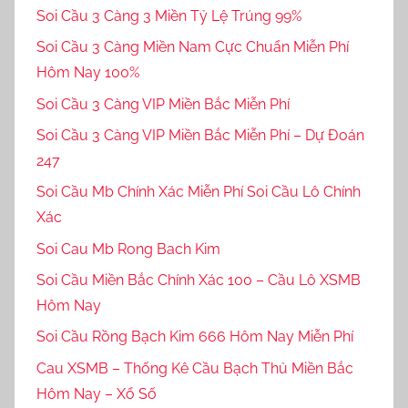
Soi Cầu 3 Càng 3 Miền Tỷ Lệ Trúng 99%
Soi Cầu 3 Càng Miền Nam Cực Chuẩn Miễn Phí
Hôm Nay 100%
Soi Cầu 3 Càng VIP Miền Bắc Miễn Phí
Soi Cầu 3 Càng VIP Miền Bắc Miễn Phí – Dự Đoán
247
Soi Cầu Mb Chính Xác Miễn Phí Soi Cầu Lô Chính
Xác
Soi Cau Mb Rong Bach Kim
Soi Cầu Miền Bắc Chính Xác 100 – Cầu Lô XSMB
Hôm Nay
Soi Cầu Rồng Bạch Kim 666 Hôm Nay Miễn Phí
Cau XSMB – Thống Kê Cầu Bạch Thủ Miền Bắc
Hôm Nay – Xổ Số