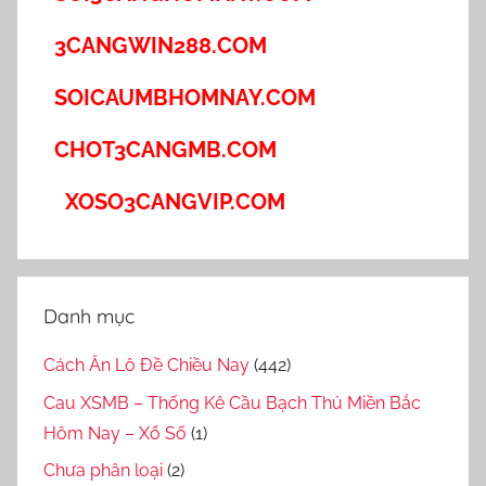
3CANGWIN288.COM
SOICAUMBHOMNAY.COM
CHOT3CANGMB.COM
XOSO3CANGVIP.COM
Danh mục
Cách Ăn Lô Đề Chiều Nay
(442)
Cau XSMB – Thống Kê Cầu Bạch Thủ Miền Bắc
Hôm Nay – Xổ Số
(1)
Chưa phân loại
(2)