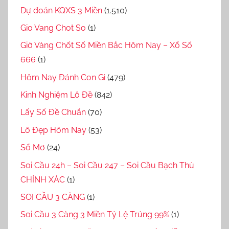
Dự đoán KQXS 3 Miền
(1.510)
Gio Vang Chot So
(1)
Giờ Vàng Chốt Số Miền Bắc Hôm Nay – Xổ Số
666
(1)
Hôm Nay Đánh Con Gì
(479)
Kinh Nghiệm Lô Đề
(842)
Lấy Số Đề Chuẩn
(70)
Lô Đẹp Hôm Nay
(53)
Sổ Mơ
(24)
Soi Cầu 24h – Soi Cầu 247 – Soi Cầu Bạch Thủ
CHÍNH XÁC
(1)
SOI CẦU 3 CÀNG
(1)
Soi Cầu 3 Càng 3 Miền Tỷ Lệ Trúng 99%
(1)