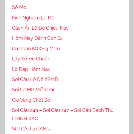
Sổ Mơ
Kinh Nghiệm Lô Đề
Cách Ăn Lô Đề Chiều Nay
Hôm Nay Đánh Con Gì
Dự đoán KQXS 3 Miền
Lấy Số Đề Chuẩn
Lô Đẹp Hôm Nay
Soi Cầu Lô Đề XSMB
Soi Lô MB Miễn Phí
Gio Vang Chot So
Soi Cầu 24h – Soi Cầu 247 – Soi Cầu Bạch Thủ
CHÍNH XÁC
SOI CẦU 3 CÀNG