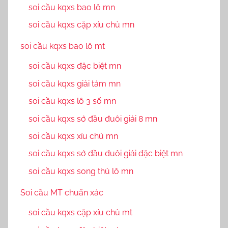
soi cầu kqxs bao lô mn
soi cầu kqxs cặp xíu chủ mn
soi cầu kqxs bao lô mt
soi cầu kqxs đặc biệt mn
soi cầu kqxs giải tám mn
soi cầu kqxs lô 3 số mn
soi cầu kqxs sớ đầu đuôi giải 8 mn
soi cầu kqxs xíu chủ mn
soi cầu kqxs sớ đầu đuôi giải đặc biệt mn
soi cầu kqxs song thủ lô mn
Soi cầu MT chuẩn xác
soi cầu kqxs cặp xíu chủ mt