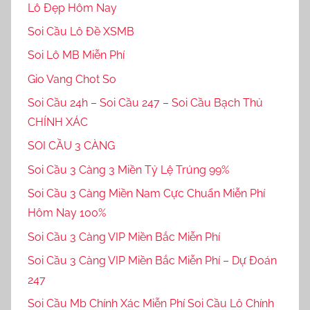
Lô Đẹp Hôm Nay
Soi Cầu Lô Đề XSMB
Soi Lô MB Miễn Phí
Gio Vang Chot So
Soi Cầu 24h – Soi Cầu 247 – Soi Cầu Bạch Thủ
CHÍNH XÁC
SOI CẦU 3 CÀNG
Soi Cầu 3 Càng 3 Miền Tỷ Lệ Trúng 99%
Soi Cầu 3 Càng Miền Nam Cực Chuẩn Miễn Phí
Hôm Nay 100%
Soi Cầu 3 Càng VIP Miền Bắc Miễn Phí
Soi Cầu 3 Càng VIP Miền Bắc Miễn Phí – Dự Đoán
247
Soi Cầu Mb Chính Xác Miễn Phí Soi Cầu Lô Chính