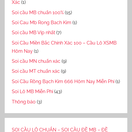
Xác
(1)
Soi cầu MB chuẩn 100%
(15)
Soi Cau Mb Rong Bach Kim
(1)
Soi cầu MB Víp nhất
(7)
Soi Cầu Miền Bắc Chính Xác 100 – Cầu Lô XSMB
Hôm Nay
(1)
Soi cầu MN chuẩn xác
(9)
Soi cầu MT chuẩn xác
(9)
Soi Cầu Rồng Bạch Kim 666 Hôm Nay Miễn Phí
(1)
Soi Lô MB Miễn Phí
(43)
Thông báo
(3)
SOI CẦU LÔ CHUẨN – SOI CẦU ĐỀ MB – ĐỀ