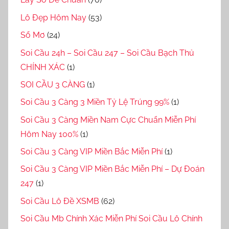
Lô Đẹp Hôm Nay
(53)
Sổ Mơ
(24)
Soi Cầu 24h – Soi Cầu 247 – Soi Cầu Bạch Thủ
CHÍNH XÁC
(1)
SOI CẦU 3 CÀNG
(1)
Soi Cầu 3 Càng 3 Miền Tỷ Lệ Trúng 99%
(1)
Soi Cầu 3 Càng Miền Nam Cực Chuẩn Miễn Phí
Hôm Nay 100%
(1)
Soi Cầu 3 Càng VIP Miền Bắc Miễn Phí
(1)
Soi Cầu 3 Càng VIP Miền Bắc Miễn Phí – Dự Đoán
247
(1)
Soi Cầu Lô Đề XSMB
(62)
Soi Cầu Mb Chính Xác Miễn Phí Soi Cầu Lô Chính