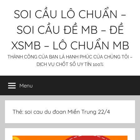
Skip
SOI CẦU LÔ CHUẨN –
to
content
SOI CẦU ĐỀ MB – ĐỀ
XSMB – LÔ CHUẨN MB
THÀNH CÔNG CỦA BẠN LÀ HẠNH PHÚC CỦA CHÚNG TÔI –
DỊCH VỤ CHỐT SỐ UY TÍN 100%
Menu
Thẻ:
soi cau du đoan Miền Trung 22/4