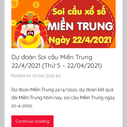
Dự đoán Soi cầu Miền Trung
22/4/2021 (Thứ 5 – 22/04/2021)
Posted on
21/04/2021
by
Dự đoán Miền Trung 22/4/2021, dự đoán kết quả
đài Miền Trung hôm nay, soi cầu Miền Trung ngày
22-4-2021,
Continue reading