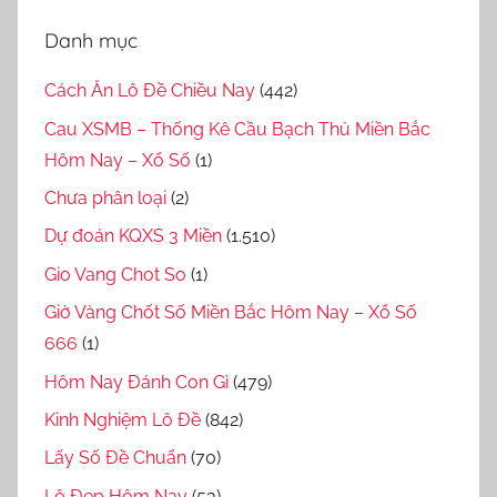
Danh mục
Cách Ăn Lô Đề Chiều Nay
(442)
Cau XSMB – Thống Kê Cầu Bạch Thủ Miền Bắc
Hôm Nay – Xổ Số
(1)
Chưa phân loại
(2)
Dự đoán KQXS 3 Miền
(1.510)
Gio Vang Chot So
(1)
Giờ Vàng Chốt Số Miền Bắc Hôm Nay – Xổ Số
666
(1)
Hôm Nay Đánh Con Gì
(479)
Kinh Nghiệm Lô Đề
(842)
Lấy Số Đề Chuẩn
(70)
Lô Đẹp Hôm Nay
(53)