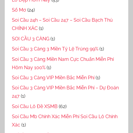
Sổ Mơ
(24)
Soi Cầu 24h – Soi Cầu 247 – Soi Cầu Bạch Thủ
CHÍNH XÁC
(1)
SOI CẦU 3 CÀNG
(1)
Soi Cầu 3 Càng 3 Miền Tỷ Lệ Trúng 99%
(1)
Soi Cầu 3 Càng Miền Nam Cực Chuẩn Miễn Phí
Hôm Nay 100%
(1)
Soi Cầu 3 Càng VIP Miền Bắc Miễn Phí
(1)
Soi Cầu 3 Càng VIP Miền Bắc Miễn Phí – Dự Đoán
247
(1)
Soi Cầu Lô Đề XSMB
(62)
Soi Cầu Mb Chính Xác Miễn Phí Soi Cầu Lô Chính
Xác
(1)