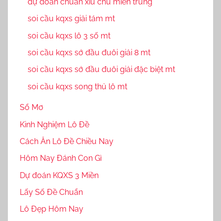
dự đoán chuẩn xíu chủ miền trung
soi cầu kqxs giải tám mt
soi cầu kqxs lô 3 số mt
soi cầu kqxs sớ đầu đuôi giải 8 mt
soi cầu kqxs sớ đầu đuôi giải đặc biệt mt
soi cầu kqxs song thủ lô mt
Sổ Mơ
Kinh Nghiệm Lô Đề
Cách Ăn Lô Đề Chiều Nay
Hôm Nay Đánh Con Gì
Dự đoán KQXS 3 Miền
Lấy Số Đề Chuẩn
Lô Đẹp Hôm Nay