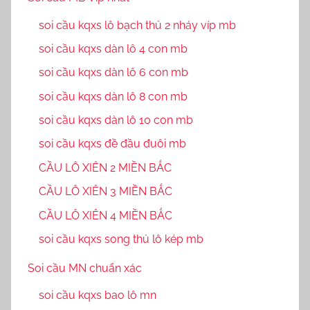
soi cầu kqxs lô bạch thủ 2 nháy víp mb
soi cầu kqxs dàn lô 4 con mb
soi cầu kqxs dàn lô 6 con mb
soi cầu kqxs dàn lô 8 con mb
soi cầu kqxs dàn lô 10 con mb
soi cầu kqxs đề đầu đuôi mb
CẦU LÔ XIÊN 2 MIỀN BẮC
CẦU LÔ XIÊN 3 MIỀN BẮC
CẦU LÔ XIÊN 4 MIỀN BẮC
soi cầu kqxs song thủ lô kép mb
Soi cầu MN chuẩn xác
soi cầu kqxs bao lô mn