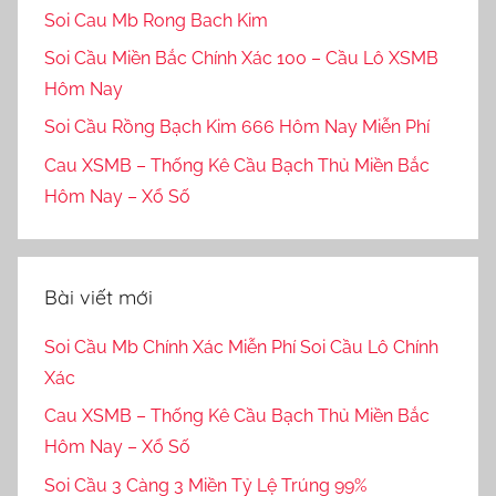
Soi Cau Mb Rong Bach Kim
Soi Cầu Miền Bắc Chính Xác 100 – Cầu Lô XSMB
Hôm Nay
Soi Cầu Rồng Bạch Kim 666 Hôm Nay Miễn Phí
Cau XSMB – Thống Kê Cầu Bạch Thủ Miền Bắc
Hôm Nay – Xổ Số
Bài viết mới
Soi Cầu Mb Chính Xác Miễn Phí Soi Cầu Lô Chính
Xác
Cau XSMB – Thống Kê Cầu Bạch Thủ Miền Bắc
Hôm Nay – Xổ Số
Soi Cầu 3 Càng 3 Miền Tỷ Lệ Trúng 99%