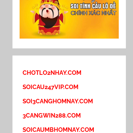
CHOTLO2NHAY.COM
SOICAU247VIP.COM
SOI3CANGHOMNAY.COM
3CANGWIN288.COM
SOICAUMBHOMNAY.COM