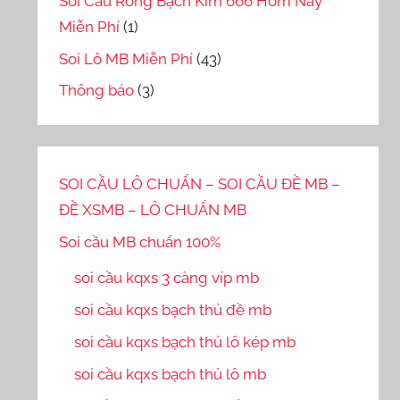
Soi Cầu Rồng Bạch Kim 666 Hôm Nay
Miễn Phí
(1)
Soi Lô MB Miễn Phí
(43)
Thông báo
(3)
SOI CẦU LÔ CHUẨN – SOI CẦU ĐỀ MB –
ĐỀ XSMB – LÔ CHUẨN MB
Soi cầu MB chuẩn 100%
soi cầu kqxs 3 càng víp mb
soi cầu kqxs bạch thủ đề mb
soi cầu kqxs bạch thủ lô kép mb
soi cầu kqxs bạch thủ lô mb