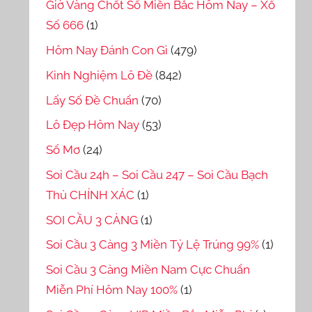
Giờ Vàng Chốt Số Miền Bắc Hôm Nay – Xổ
Số 666
(1)
Hôm Nay Đánh Con Gì
(479)
Kinh Nghiệm Lô Đề
(842)
Lấy Số Đề Chuẩn
(70)
Lô Đẹp Hôm Nay
(53)
Sổ Mơ
(24)
Soi Cầu 24h – Soi Cầu 247 – Soi Cầu Bạch
Thủ CHÍNH XÁC
(1)
SOI CẦU 3 CÀNG
(1)
Soi Cầu 3 Càng 3 Miền Tỷ Lệ Trúng 99%
(1)
Soi Cầu 3 Càng Miền Nam Cực Chuẩn
Miễn Phí Hôm Nay 100%
(1)