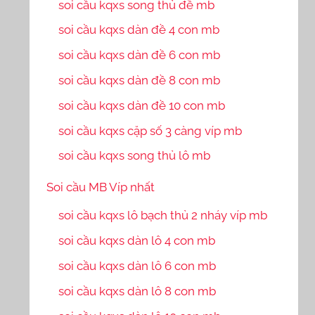
soi cầu kqxs song thủ đề mb
soi cầu kqxs dàn đề 4 con mb
soi cầu kqxs dàn đề 6 con mb
soi cầu kqxs dàn đề 8 con mb
soi cầu kqxs dàn đề 10 con mb
soi cầu kqxs cặp số 3 càng víp mb
soi cầu kqxs song thủ lô mb
Soi cầu MB Víp nhất
soi cầu kqxs lô bạch thủ 2 nháy víp mb
soi cầu kqxs dàn lô 4 con mb
soi cầu kqxs dàn lô 6 con mb
soi cầu kqxs dàn lô 8 con mb