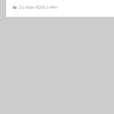
Dự đoán KQXS 3 Miền