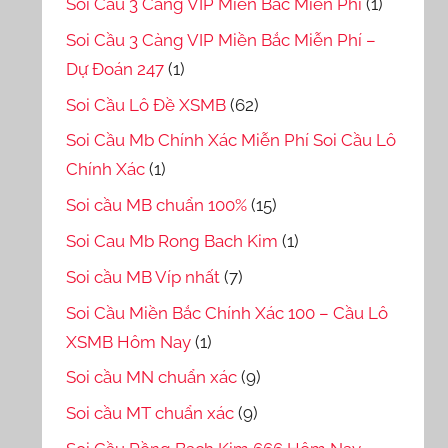
Soi Cầu 3 Càng VIP Miền Bắc Miễn Phí
(1)
Soi Cầu 3 Càng VIP Miền Bắc Miễn Phí –
Dự Đoán 247
(1)
Soi Cầu Lô Đề XSMB
(62)
Soi Cầu Mb Chính Xác Miễn Phí Soi Cầu Lô
Chính Xác
(1)
Soi cầu MB chuẩn 100%
(15)
Soi Cau Mb Rong Bach Kim
(1)
Soi cầu MB Víp nhất
(7)
Soi Cầu Miền Bắc Chính Xác 100 – Cầu Lô
XSMB Hôm Nay
(1)
Soi cầu MN chuẩn xác
(9)
Soi cầu MT chuẩn xác
(9)