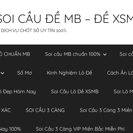
SOI CẦU ĐỀ MB – ĐỀ X
ỊCH VỤ CHỐT SỐ UY TÍN 100%
LÔ CHUẨN MB
Soi cầu MB chuẩn 100%
Soi c
Sổ Mơ
Kinh Nghiệm Lô Đề
Cách Ăn L
ô Đẹp Hôm Nay
Soi Cầu Lô Đề XSMB
Soi Lô 
H XÁC
SOI CẦU 3 CÀNG
Soi Cầu 3 Càng 3 Miền
Nay 100%
Soi Cầu 3 Càng VIP Miền Bắc Miễn Phí