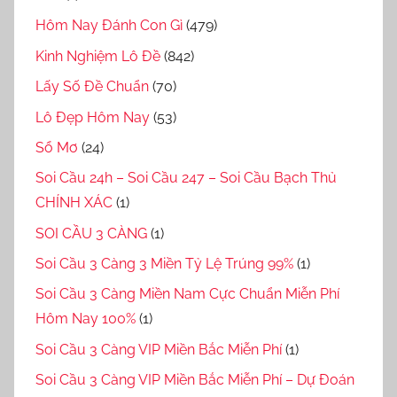
Hôm Nay Đánh Con Gì
(479)
Kinh Nghiệm Lô Đề
(842)
Lấy Số Đề Chuẩn
(70)
Lô Đẹp Hôm Nay
(53)
Sổ Mơ
(24)
Soi Cầu 24h – Soi Cầu 247 – Soi Cầu Bạch Thủ
CHÍNH XÁC
(1)
SOI CẦU 3 CÀNG
(1)
Soi Cầu 3 Càng 3 Miền Tỷ Lệ Trúng 99%
(1)
Soi Cầu 3 Càng Miền Nam Cực Chuẩn Miễn Phí
Hôm Nay 100%
(1)
Soi Cầu 3 Càng VIP Miền Bắc Miễn Phí
(1)
Soi Cầu 3 Càng VIP Miền Bắc Miễn Phí – Dự Đoán