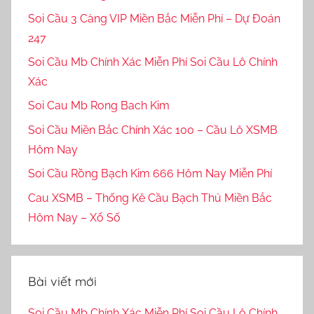
Soi Cầu 3 Càng VIP Miền Bắc Miễn Phí – Dự Đoán
247
Soi Cầu Mb Chính Xác Miễn Phí Soi Cầu Lô Chính
Xác
Soi Cau Mb Rong Bach Kim
Soi Cầu Miền Bắc Chính Xác 100 – Cầu Lô XSMB
Hôm Nay
Soi Cầu Rồng Bạch Kim 666 Hôm Nay Miễn Phí
Cau XSMB – Thống Kê Cầu Bạch Thủ Miền Bắc
Hôm Nay – Xổ Số
Bài viết mới
Soi Cầu Mb Chính Xác Miễn Phí Soi Cầu Lô Chính