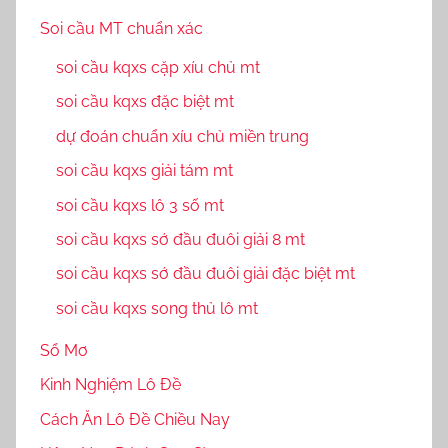
Soi cầu MT chuẩn xác
soi cầu kqxs cặp xíu chủ mt
soi cầu kqxs đặc biệt mt
dự đoán chuẩn xíu chủ miền trung
soi cầu kqxs giải tám mt
soi cầu kqxs lô 3 số mt
soi cầu kqxs sớ đầu đuôi giải 8 mt
soi cầu kqxs sớ đầu đuôi giải đặc biệt mt
soi cầu kqxs song thủ lô mt
Sổ Mơ
Kinh Nghiệm Lô Đề
Cách Ăn Lô Đề Chiều Nay