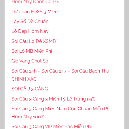
Hôm Nay Đánh Con Gì
Dự đoán KQXS 3 Miền
Lấy Số Đề Chuẩn
Lô Đẹp Hôm Nay
Soi Cầu Lô Đề XSMB
Soi Lô MB Miễn Phí
Gio Vang Chot So
Soi Cầu 24h – Soi Cầu 247 – Soi Cầu Bạch Thủ
CHÍNH XÁC
SOI CẦU 3 CÀNG
Soi Cầu 3 Càng 3 Miền Tỷ Lệ Trúng 99%
Soi Cầu 3 Càng Miền Nam Cực Chuẩn Miễn Phí
Hôm Nay 100%
Soi Cầu 3 Càng VIP Miền Bắc Miễn Phí