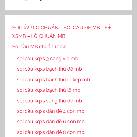
SOI CẦU LÔ CHUẨN – SOI CẦU ĐỀ MB – ĐỀ
XSMB – LÔ CHUẨN MB
Soi cầu MB chuẩn 100%
soi cầu kqxs 3 càng víp mb
soi cầu kqxs bạch thủ đề mb
soi cầu kqxs bạch thủ lô kép mb
soi cầu kqxs bạch thủ lô mb
soi cầu kqxs song thủ đề mb
soi cầu kqxs dàn đề 4 con mb
soi cầu kqxs dàn đề 6 con mb
soi cầu kqxs dàn đề 8 con mb