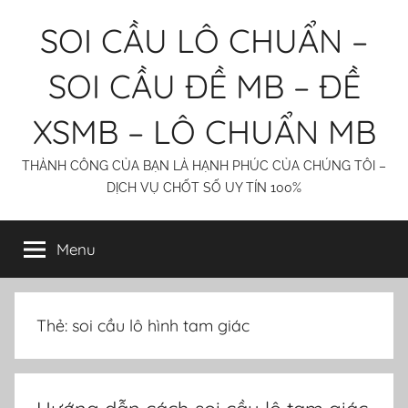
Skip
SOI CẦU LÔ CHUẨN –
to
content
SOI CẦU ĐỀ MB – ĐỀ
XSMB – LÔ CHUẨN MB
THÀNH CÔNG CỦA BẠN LÀ HẠNH PHÚC CỦA CHÚNG TÔI –
DỊCH VỤ CHỐT SỐ UY TÍN 100%
Menu
Thẻ:
soi cầu lô hình tam giác