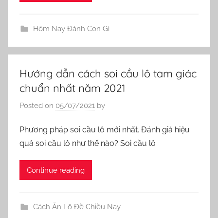
Hôm Nay Đánh Con Gì
Hướng dẫn cách soi cầu lô tam giác
chuẩn nhất năm 2021
Posted on
05/07/2021
by
Phương pháp soi cầu lô mới nhất. Đánh giá hiệu
quả soi cầu lô như thế nào? Soi cầu lô
Continue reading
Cách Ăn Lô Đề Chiều Nay