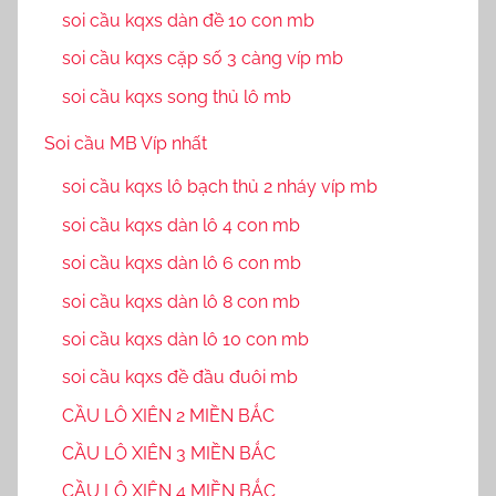
soi cầu kqxs dàn đề 10 con mb
soi cầu kqxs cặp số 3 càng víp mb
soi cầu kqxs song thủ lô mb
Soi cầu MB Víp nhất
soi cầu kqxs lô bạch thủ 2 nháy víp mb
soi cầu kqxs dàn lô 4 con mb
soi cầu kqxs dàn lô 6 con mb
soi cầu kqxs dàn lô 8 con mb
soi cầu kqxs dàn lô 10 con mb
soi cầu kqxs đề đầu đuôi mb
CẦU LÔ XIÊN 2 MIỀN BẮC
CẦU LÔ XIÊN 3 MIỀN BẮC
CẦU LÔ XIÊN 4 MIỀN BẮC